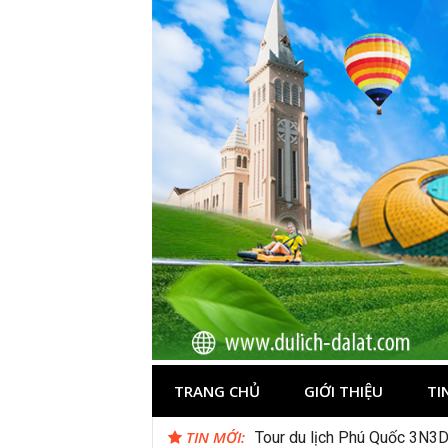
Skip
to
content
Du lịch Đà Lạ
TRANG CHỦ
GIỚI THIỆU
TI
TIN MỚI:
Tour du lịch Phú Quốc 3N3D