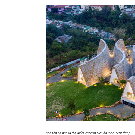
bảo tồn cà phê là địa điểm checkin siêu ảo (Ảnh: Sưu tầm)