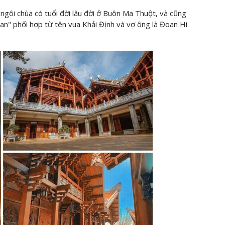
gôi chùa có tuổi đời lâu đời ở Buôn Ma Thuột, và cũng
oan" phối hợp từ tên vua Khải Định và vợ ông là Đoan Hi