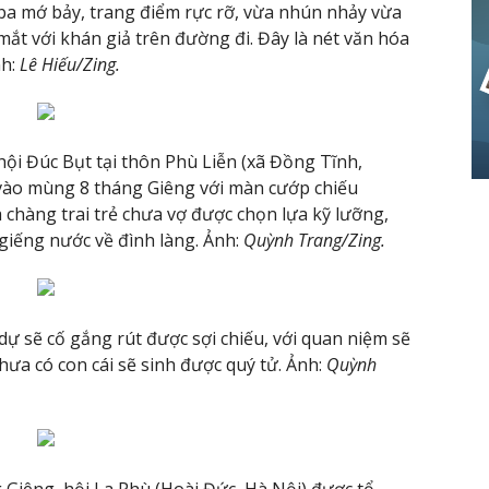
 ba mớ bảy, trang điểm rực rỡ, vừa nhún nhảy vừa
mắt với khán giả trên đường đi. Đây là nét văn hóa
nh:
Lê Hiếu/Zing.
hội Đúc Bụt tại thôn Phù Liễn (xã Đồng Tĩnh,
vào mùng 8 tháng Giêng với màn cướp chiếu
 chàng trai trẻ chưa vợ được chọn lựa kỹ lưỡng,
 giếng nước về đình làng. Ảnh:
Quỳnh Trang/Zing.
dự sẽ cố gắng rút được sợi chiếu, với quan niệm sẽ
hưa có con cái sẽ sinh được quý tử. Ảnh:
Quỳnh
Giêng, hội La Phù (Hoài Đức, Hà Nội) được tổ