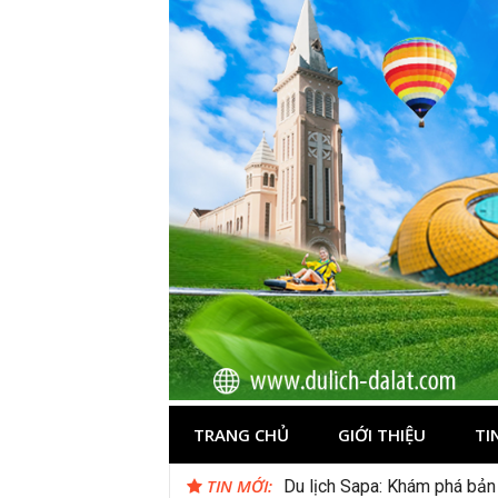
Skip
to
content
Du lịch Đà Lạ
TRANG CHỦ
GIỚI THIỆU
TI
TIN MỚI:
Du lịch Sapa: Khám phá bản