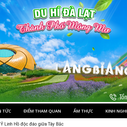
t
N TỨC
ĐIỂM THAM QUAN
ẨM THỰC
KINH NGH
 Ý Linh Hồ độc đáo giữa Tây Bắc