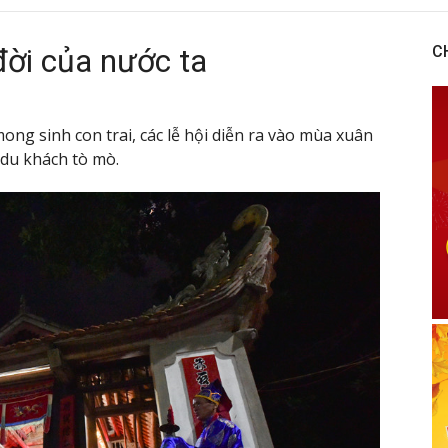
đời của nước ta
C
ng sinh con trai, các lễ hội diễn ra vào mùa xuân
 du khách tò mò.