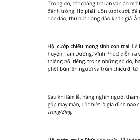
Trong đó, các chàng trai ăn vận áo mớ
đánh trống. Họ phải luôn tươi cười, đá 
độc đáo, thu hút đông đảo khán giả. Ả
Hội cướp chiếu mong sinh con trai:
Lễ 
huyện Tam Dương, Vĩnh Phúc) diễn ra 
thiêng nổi tiếng. trong những số đó, ba
phết bùn lên người và trùm chiếu đi từ
Sau khi làm lễ, hàng nghìn người tham 
gặp may mắn, đặc biệt là gia đình nào c
Trang/Zing.
Hội rước lợn La Phù:
Vào ngày 13 tháng 