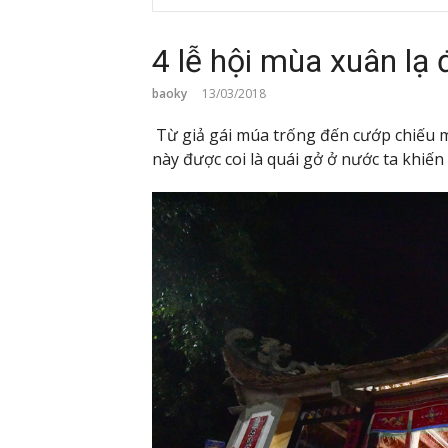
4 lễ hội mùa xuân lạ 
baoky
13/03/2018
Từ giả gái múa trống đến cướp chiếu mo
này được coi là quái gở ở nước ta khiến