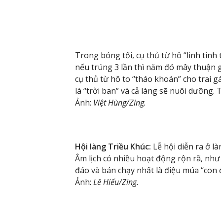
Trong bóng tối, cụ thủ từ hô “linh ti
nếu trúng 3 lần thì năm đó mây thuận g
cụ thủ từ hô to “tháo khoán” cho trai g
là “trời ban” và cả làng sẽ nuôi dưỡng.
Ảnh:
Việt Hùng/Zing.
Hội làng Triều Khúc:
Lễ hội diễn ra ở l
Âm lịch có nhiều hoạt động rộn rã, nh
đáo và bán chạy nhất là điệu múa “con đ
Ảnh:
Lê Hiếu/Zing.