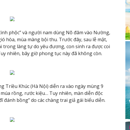
nh tình phộc” và người nam dùng Nõ đâm vào Nường,
ió hòa, mùa màng bội thu. Trước đây, sau lễ mật,
ái trong làng tự do yêu đương, con sinh ra được coi
 Tuy nhiên, bây giờ phong tục này đã không còn.
àng Triều Khúc (Hà Nội) diễn ra vào ngày mùng 9
ư múa rồng, rước kiệu… Tuy nhiên, màn diễn độc
ĩ đánh bồng” do các chàng trai giả gái biểu diễn.