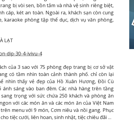
ng bị vòi sen, bồn tắm và nhà vệ sinh riêng biệt,
ình cáp, két an toàn. Ngoài ra, khách sạn còn cung
, karaoke phòng tập thể dục, dịch vụ văn phòng,
À LẠT
ch của 3 sao với 75 phòng đẹp trang bị cơ sở vật
đang có tầm nhìn toàn cảnh thành phố. chỉ còn lại
hể nhìn thấy vẻ đẹp của Hồ Xuân Hương, Đồi Cù
 ánh sáng vào ban đêm. Các nhà hàng trên tầng
í sang trọng với sức chứa 250 khách và phòng ăn
 ngon với các món ăn và các món ăn của Việt Nam
à trên menu với 9 món, Cơm niêu và nồi gang. Phục
ho tiệc cưới, liên hoan, sinh nhật, tiệc chiêu đãi …