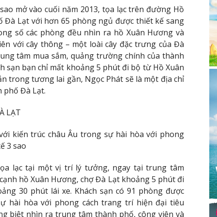
 sao mở vào cuối năm 2013, tọa lạc trên đường Hồ
 Đà Lạt với hơn 65 phòng ngủ được thiết kế sang
trong số các phòng đều nhìn ra hồ Xuân Hương và
iên với cây thông – một loài cây đặc trưng của Đà
 trung tâm mua sắm, quảng trường chính của thành
ch sạn bạn chỉ mất khoảng 5 phút đi bộ từ Hồ Xuân
n trong tương lai gần, Ngọc Phát sẽ là một địa chỉ
 phố Đà Lạt.
À LẠT
ới kiến ​​trúc châu Âu trong sự hài hòa với phong
tế 3 sao
a lạc tại một vị trí lý tưởng, ngay tại trung tâm
 cạnh hồ Xuân Hương, chợ Đà Lạt khoảng 5 phút đi
ảng 30 phút lái xe. Khách sạn có 91 phòng được
 sự hài hòa với phong cách trang trí hiện đại tiêu
êng biệt nhìn ra trung tâm thành phố, công viên và