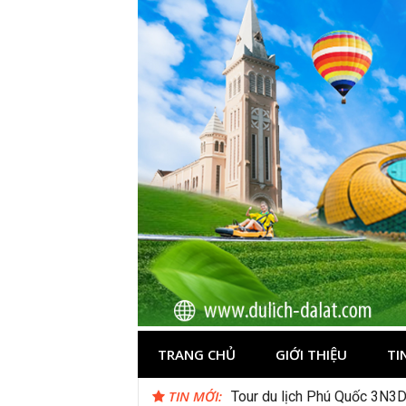
Skip
to
content
Du lịch Đà Lạ
TRANG CHỦ
GIỚI THIỆU
TI
TIN MỚI:
Tour du lịch Phú Quốc 3N3D