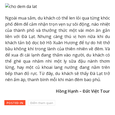
Ngoài mua sắm, du khách có thể len lỏi qua từng khóc
phố đêm để cảm nhận trọn vẹn sự sôi động, náo nhiệt
của thành phố và thưởng thức một vài món ăn gắn
liền với Đà Lạt. Nhưng càng thú vị hơn nữa khi du
khách tản bộ dọc bờ Hồ Xuân Hương để tự do hít thở
bầu không khí trong lành của thiên nhiên về đêm. Và
để xua đi cái lạnh đang thấm vào người, du khách có
thể ghé qua nhăm nhi một ly sữa đậu nành thơm
lừng, hay một củ khoai lang nướng đang nằm trên
bếp than đỏ rực. Từ đây, du khách sẽ thấy Đà Lạt trở
nên ấm áp, thanh bình mỗi khi màn đêm bao phủ.
Hồng Hạnh – Đất Việt Tour
POSTED IN
Điểm tham quan