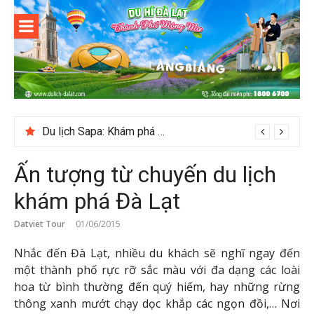
Skip
to
content
Du lịch Đà
Lạt
Du lịch Sapa: Khám phá bản Ý Linh Hồ độc đáo giữa Tây Bắc
Ấn tượng từ chuyến du lịch
khám phá Đà Lạt
Datviet Tour
01/06/2015
Nhắc đến Đà Lạt, nhiều du khách sẽ nghĩ ngay đến
một thành phố rực rỡ sắc màu với đa dạng các loài
hoa từ bình thường đến quý hiếm, hay những rừng
thông xanh mướt chạy dọc khắp các ngọn đồi,… Nơi