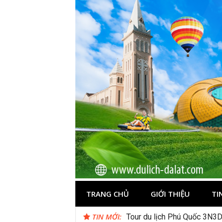
Skip
to
content
Du lịch Đà Lạ
TRANG CHỦ
GIỚI THIỆU
TI
TIN MỚI:
Tour du lịch Phú Quốc 3N3D