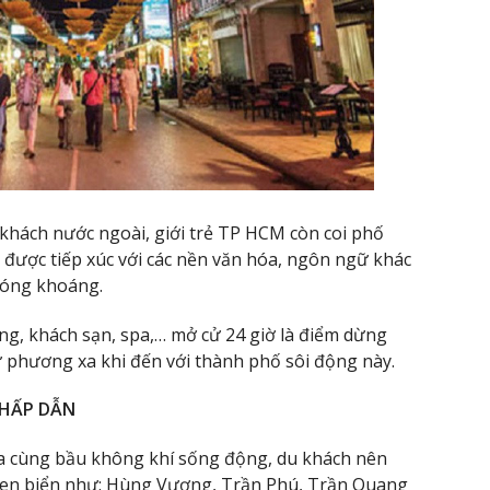
 khách nước ngoài, giới trẻ TP HCM còn coi phố
họ được tiếp xúc với các nền văn hóa, ngôn ngữ khác
hóng khoáng.
g, khách sạn, spa,… mở cử 24 giờ là điểm dừng
ừ phương xa khi đến với thành phố sôi động này.
 HẤP DẪN
 cùng bầu không khí sống động, du khách nên
en biển như: Hùng Vương, Trần Phú, Trần Quang