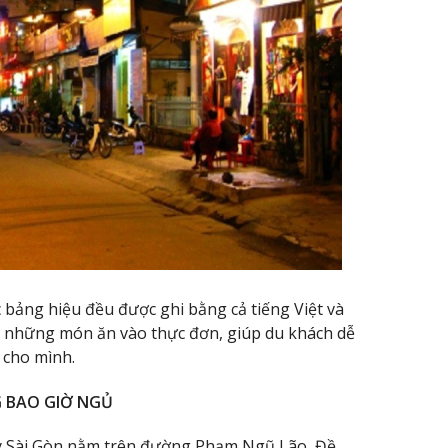
 bảng hiệu đều được ghi bằng cả tiếng Việt và
h những món ăn vào thực đơn, giúp du khách dễ
 cho mình.
G BAO GIỜ NGỦ
ây Sài Gòn nằm trên đường Phạm Ngũ Lão, Đề