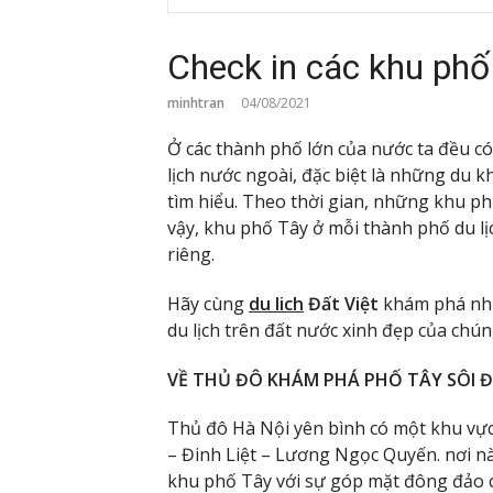
Check in các khu phố
minhtran
04/08/2021
Ở các thành phố lớn của nước ta đều c
lịch nước ngoài, đặc biệt là những du 
tìm hiểu. Theo thời gian, những khu ph
vậy, khu phố Tây ở mỗi thành phố du l
riêng.
Hãy cùng
du lich
Đất Việt
khám phá nhữ
du lịch trên đất nước xinh đẹp của chún
VỀ THỦ ĐÔ KHÁM PHÁ PHỐ TÂY SÔI 
Thủ đô Hà Nội yên bình có một khu vực
– Đinh Liệt – Lương Ngọc Quyến. nơi n
khu phố Tây với sự góp mặt đông đảo c