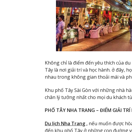
Không chỉ là điểm đến yêu thích của du
Tây là nơi giải trí và học hành. ở đây, 
nhau trong không gian thoải mái và p
Khu phố Tây Sài Gòn với những nhà hàn
chân lý tưởng nhất cho mọi du khách t
PHỐ TÂY NHA TRANG – ĐIỂM GIẢI TRÍ
Du lịch Nha Trang
,
nếu muốn được hòa
đến khu phố Tây ở những con đường v