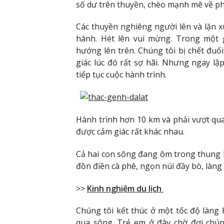
số dư trên thuyền, chèo mạnh mẽ về ph
Các thuyền nghiêng người lên và lặn x
hành. Hét lên vui mừng. Trong một g
hướng lên trên. Chúng tôi bị chết đuối
giác lúc đó rất sợ hãi. Nhưng ngay lậ
tiếp tục cuộc hành trình.
Hành trình hơn 10 km và phải vượt qu
được cảm giác rất khác nhau.
Cả hai con sông đang ôm trong thung l
đồn điền cà phê, ngọn núi đầy bò, làng 
>>
Kinh nghiệm du lịch
Chúng tôi kết thúc ở một tốc độ làng 
qua sông. Trẻ em ở đây chờ đợi chún