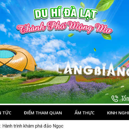
t
N TỨC
ĐIỂM THAM QUAN
ẨM THỰC
KINH NGH
: Hành trình khám phá đảo Ngọc
n chè” nổi tiếng Tây Bắc