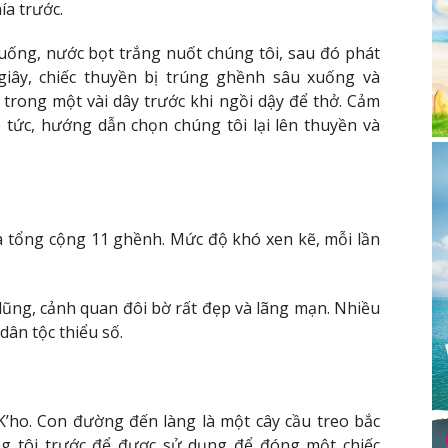
ía trước.
uống, nước bọt trắng nuốt chúng tôi, sau đó phát
iây, chiếc thuyền bị trúng ghềnh sâu xuống và
 trong một vài dây trước khi ngồi dậy để thở. Cảm
p tức, hướng dẫn chọn chúng tôi lại lên thuyền và
a tổng cộng 11 ghềnh. Mức độ khó xen kẽ, mỗi lần
ũng, cảnh quan đôi bờ rất đẹp và lãng mạn. Nhiều
dân tộc thiểu số.
K’ho. Con đường đến làng là một cây cầu treo bắc
g tôi trước để được sử dụng để đóng một chiếc