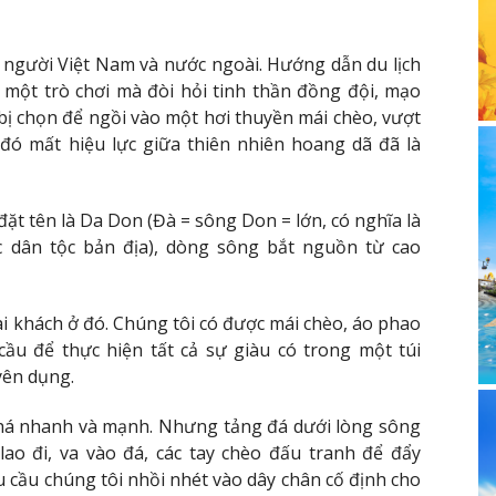
 người Việt Nam và nước ngoài. Hướng dẫn du lịch
à một trò chơi mà đòi hỏi tinh thần đồng đội, mạo
 bị chọn để ngồi vào một hơi thuyền mái chèo, vượt
 đó mất hiệu lực giữa thiên nhiên hoang dã đã là
đặt tên là Da Don (Đà = sông Don = lớn, có nghĩa là
 dân tộc bản địa), dòng sông bắt nguồn từ cao
vài khách ở đó. Chúng tôi có được mái chèo, áo phao
ầu để thực hiện tất cả sự giàu có trong một túi
yên dụng.
há nhanh và mạnh. Nhưng tảng đá dưới lòng sông
ao đi, va vào đá, các tay chèo đấu tranh để đẩy
u cầu chúng tôi nhồi nhét vào dây chân cố định cho