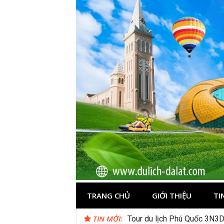
Skip
to
content
Du lịch Đà Lạ
TRANG CHỦ
GIỚI THIỆU
TI
TIN MỚI:
Tour du lịch Phú Quốc 3N3D
Suối Giàng – Khám phá “miề