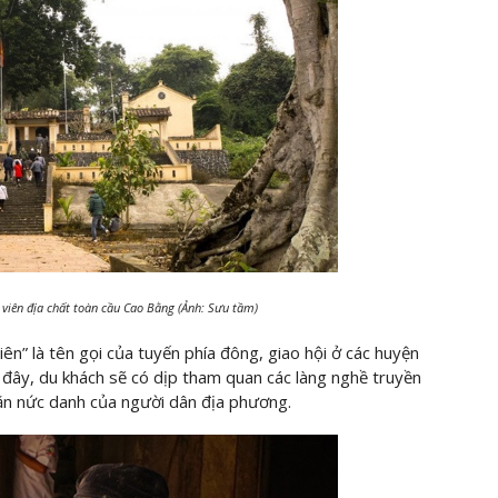
g viên địa chất toàn cầu Cao Bằng (Ảnh: Sưu tầm)
iên” là tên gọi của tuyến phía đông, giao hội ở các huyện
đây, du khách sẽ có dịp tham quan các làng nghề truyền
 ăn nức danh của người dân địa phương.