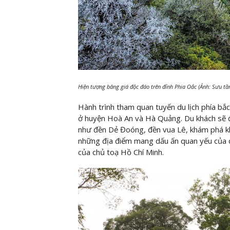
Hiện tượng băng giá độc đáo trên đỉnh Phia Oắc (Ảnh: Sưu tầ
Hành trình tham quan tuyến du lịch phía bắ
ở huyện Hoà An và Hà Quảng. Du khách sẽ đư
như đền Dẻ Đoóng, đền vua Lê, khám phá kh
những địa điểm mang dấu ấn quan yếu của 
của chủ toạ Hồ Chí Minh.