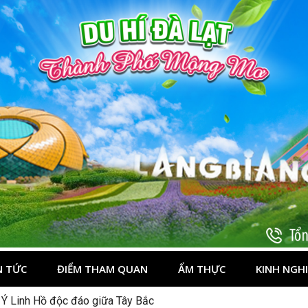
t
N TỨC
ĐIỂM THAM QUAN
ẨM THỰC
KINH NGH
 Ý Linh Hồ độc đáo giữa Tây Bắc