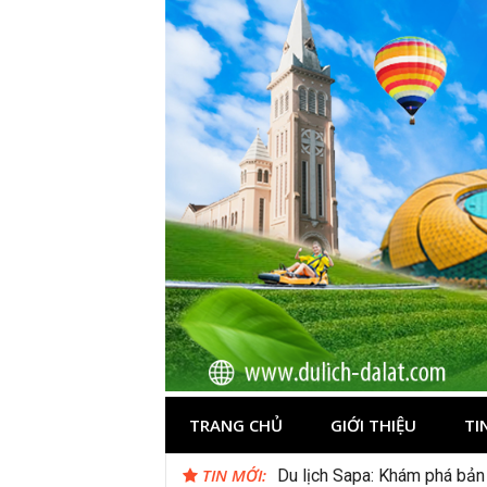
Skip
to
content
Du lịch Đà Lạ
TRANG CHỦ
GIỚI THIỆU
TI
TIN MỚI:
Du lịch Sapa: Khám phá bản