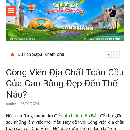
Skip
to
content
Du lịch Đà
Lạt
Du lịch Sapa: Khám phá bản Ý Linh Hồ độc đáo giữa Tây Bắc
Công Viên Địa Chất Toàn Cầu
Của Cao Bằng Đẹp Đến Thế
Nào?
baoky
25/03/2024
Nếu bạn đang muốn tìm điểm
du lịch miền Bắc
để thư giãn
sau những làm việc mỏi mệt. Hãy đến với Công viên địa chất
toàn cầu của Cao Bằng. Nơi đây được mệnh danh là “hòn