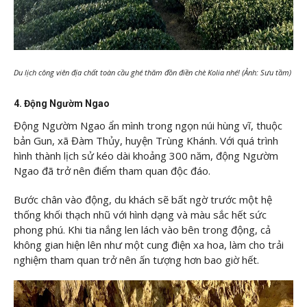
Du lịch công viên địa chất toàn cầu ghé thăm đồn điền chè Kolia nhé! (Ảnh: Sưu tầm)
4. Động Ngườm Ngao
Động Ngườm Ngao ẩn mình trong ngọn núi hùng vĩ, thuộc
bản Gun, xã Đàm Thủy, huyện Trùng Khánh. Với quá trình
hình thành lịch sử kéo dài khoảng 300 năm, động Ngườm
Ngao đã trở nên điểm tham quan độc đáo.
Bước chân vào động, du khách sẽ bất ngờ trước một hệ
thống khối thạch nhũ với hình dạng và màu sắc hết sức
phong phú. Khi tia nắng len lách vào bên trong động, cả
không gian hiện lên như một cung điện xa hoa, làm cho trải
nghiệm tham quan trở nên ấn tượng hơn bao giờ hết.