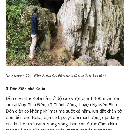
Hang Ngườm Bốc – điểm du lịch Cao Bằng hùng vĩ, kì bí (Ảnh: Sưu tầm)
3. Đồn điền chè Kolia
Đồn điền chè Kolia nằm ở độ cao vượt qua 1.300m và tọa
lạc tại làng Phia Đén, xã Thành Công, huyện Nguyên Bình.
Đồn điền có không khí mát mẻ suốt cả năm. Khi đặt chân tới
đồn điền chè Kolia, bạn sẽ bị suýt bởi mùi hương dịu dàng
của lá chè tươi xanh. song song, bạn còn được đắm chìm
trong vẻ đẹp của núi non chập chồng, mờ ảo trong lớp