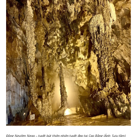
Động Ngườm Ngao – tuyệt bút thiên nhiên tuyệt đẹp tại Cao Bằng (Ảnh: Sưu tầm)