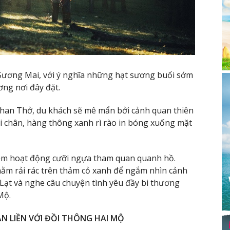
Sương Mai, với ý nghĩa những hạt sương buổi sớm
ơng nơi đây đặt.
han Thở, du khách sẽ mê mẩn bởi cảnh quan thiên
ới chân, hàng thông xanh rì rào in bóng xuống mặt
hiệm hoạt động cưỡi ngựa tham quan quanh hồ.
ằm rải rác trên thảm cỏ xanh để ngắm nhìn cảnh
Lạt và nghe câu chuyện tình yêu đầy bi thương
Mộ.
N LIỀN VỚI ĐỒI THÔNG HAI MỘ