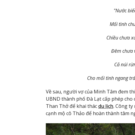
"Nước biế
Mối tình ch
Chiều chưa x
Đêm chưa 
Cả núi rừ
Cho mối tình ngang tr
Về sau, người vợ của Minh Tâm đem thi
UBND thành phố Đà Lạt cấp phép cho c
Than Thở để khai thác
du lịch
. Công ty
cạnh mộ cô Thảo để hoàn thành tâm ng