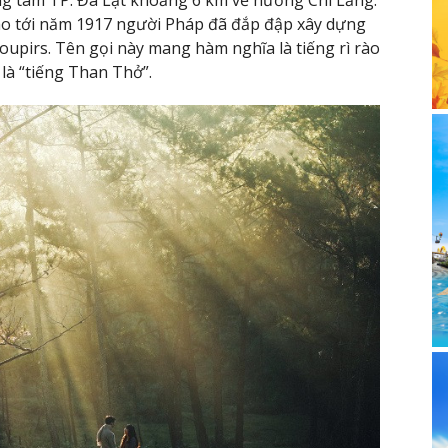
ng tâm TP. Đà Lạt khoảng 6 km về hướng Chi Lăng.
cho tới năm 1917 người Pháp đã đắp đập xây dựng
Soupirs. Tên gọi này mang hàm nghĩa là tiếng rì rào
 là “tiếng Than Thở”.