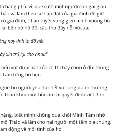
t chàng phải về quê cưới một người con gái giàu
hảo và làm theo sự sắp đặt của gia đình để giữ
ã có gia đình, Thảo tuyệt vọng gieo mình xuống hồ
ại bên bờ hồ đôi câu thơ đầy nỗi xót xa:
ắng nay tình ta đã hết
ày xin trả lại cho nhau"
 nếu vớt được xác của cô thì hãy chôn ở đồi thông
h Tâm từng hò hẹn.
nghe tin người yêu đã chết vô cùng buồn thương.
 than khóc một hồi lâu rồi quyết định viết đơn
t nặng, biết mình không qua khỏi Minh Tâm nhờ
h mộ Thảo và làm cho hai người một tấm bia chung.
cảm động về mối tình của họ: