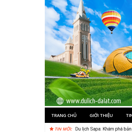
Skip
to
content
Du lịch Đà Lạ
TRANG CHỦ
GIỚI THIỆU
TI
TIN MỚI:
Du lịch Sapa: Khám phá bản