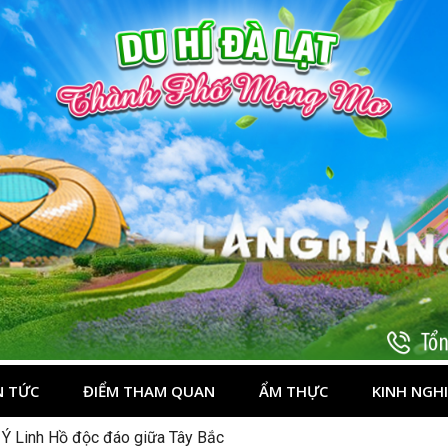
t
N TỨC
ĐIỂM THAM QUAN
ẨM THỰC
KINH NGH
 Ý Linh Hồ độc đáo giữa Tây Bắc