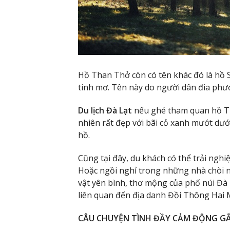
Hồ Than Thở còn có tên khác đó là hồ 
tinh mơ. Tên này do người dân đia phư
Du lịch Đà Lạt
nếu ghé tham quan hồ T
nhiên rất đẹp với bãi cỏ xanh mướt dư
hồ.
Cũng tại đây, du khách có thể trải ng
Hoặc ngồi nghỉ trong những nhà chòi n
vật yên bình, thơ mộng của phố núi Đà 
liên quan đến địa danh Đồi Thông Hai 
CÂU CHUYỆN TÌNH ĐẦY CẢM ĐỘNG GẮ