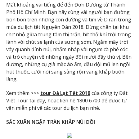
Mất khoảng vài tiếng để đến Đơn Dương từ Thành
Phố Hồ Chí Minh. Bạn hãy cùng vài người bạn đường
bon bon trên những con đường và tìm về D’ran trong
mùa du lịch tết Nguyên Đán 2018. Dừng chân tại khu
chợ nhỏ giữa trung tâm thị trấn, hít thở khí trời trong
lành với chút se lạnh của sương sớm. Ngắm mây trời
vây quanh đỉnh núi, nhấm nháp vài ngụm cà phê cóc
và trò chuyện về những ngày đôi mươi đầy thú vị. Bên
đường, những cụ già mặc áo ấm, đầu đội mũ len ngồi
hút thuốc, cười nói sang sảng rộn vang khắp buôn
làng.
Xem thêm >>>
tour Đà Lạt Tết 2018
của công ty Đất
Việt Tour tại đây, hoặc liên hệ 1800 6700 để được tư
vấn miễn phí về các tour du lịch bạn nhé.
SẮC XUÂN NGẬP TRÀN KHẮP NÚI ĐỒI