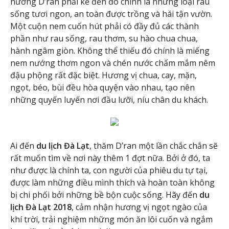
nướng D’ran phải kể đến đó chính là những loại rau
sống tươi ngon, an toàn được trồng và hái tận vườn.
Một cuộn nem cuốn hút phải có đầy đủ các thành
phần như rau sống, rau thơm, su hào chua chua,
hành ngâm giòn. Không thể thiếu đó chính là miếng
nem nướng thơm ngon và chén nước chấm mắm nêm
đậu phộng rất đặc biệt. Hương vị chua, cay, mặn,
ngọt, béo, bùi đều hòa quyện vào nhau, tạo nên
những quyến luyến nơi đầu lưỡi, níu chân du khách.
Ai đến
du lịch Đà Lạt
, thăm D’ran một lần chắc chắn sẽ
rất muốn tìm về nơi này thêm 1 đợt nữa. Bởi ở đó, ta
như được là chính ta, con người của phiêu du tự tại,
được làm những điều mình thích và hoàn toàn không
bị chi phối bởi những bề bộn cuộc sống. Hãy đến
du
lịch Đà Lạt 2018
, cảm nhận hương vị ngọt ngào của
khí trời, trải nghiệm những món ăn lôi cuốn và ngắm