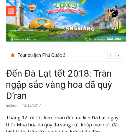
Skip
to
content
Du lịch Đà
Lạt
Suối Giàng – Khám phá “miền chè” nổi tiếng Tây Bắc
Đến Đà Lạt tết 2018: Tràn
ngập sắc vàng hoa dã quỳ
D’ran
msbich
13/12/2017
Tháng 12 tới rồi, kéo nhau đến
du lịch Đà Lạt
ngay
thôi. Mùa hoa dã quỳ đã vàng rực khắp mọi nơi, đặc
biệt là thị trấn D’ran nhỏ bé dưới chân đèo.