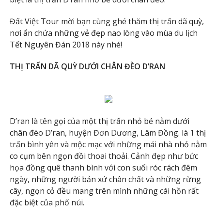
Đất Việt Tour mời bạn cùng ghé thăm thị trấn dã quỳ,
nơi ẩn chứa những vẻ đẹp nao lòng vào mùa du lịch
Tết Nguyên Đán 2018 này nhé!
THỊ TRẤN DÃ QUỲ DƯỚI CHÂN ĐÈO D’RAN
D’ran là tên gọi của một thị trấn nhỏ bé nằm dưới
chân đèo D’ran, huyện Đơn Dương, Lâm Đồng. là 1 thị
trấn bình yên và mộc mạc với những mái nhà nhỏ nằm
co cụm bên ngọn đồi thoai thoải. Cảnh đẹp như bức
họa đồng quê thanh bình với con suối róc rách đêm
ngày, những người bản xứ chân chất và những rừng
cây, ngọn cỏ đều mang trên mình những cái hồn rất
đặc biệt của phố núi.