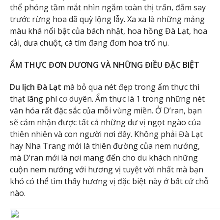
thể phóng tầm mắt nhìn ngắm toàn thị trấn, đắm say
trước rừng hoa dã quỳ lộng lẫy. Xa xa là những mảng
màu khá nổi bật của bách nhật, hoa hồng Đà Lạt, hoa
cải, dưa chuột, cà tím đang đơm hoa trổ nụ.
ẨM THỰC ĐƠN DƯƠNG VÀ NHỮNG ĐIỀU ĐẶC BIỆT
Du lịch Đà Lạt
mà bỏ qua nét đẹp trong ẩm thực thì
thạt lãng phí cơ duyên. Ẩm thực là 1 trong những nét
văn hóa rất đặc sắc của mỗi vùng miền. Ở D’ran, bạn
sẽ cảm nhận được tất cả những dư vị ngọt ngào của
thiên nhiên và con người nơi đây. Không phải Đà Lạt
hay Nha Trang mới là thiên đường của nem nướng,
mà D’ran mới là nơi mang đến cho du khách những
cuộn nem nướng với hương vị tuyệt vời nhất mà bạn
khó có thể tìm thấy hương vị đặc biệt này ở bất cứ chỗ
nào.