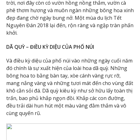
trời, nơi đây còn có vườn hồng nồng thắm, vườn cà
phê thơm hương và muôn ngàn những bông hoa xinh
đẹp đang chờ ngày bung nở. Một mùa du lịch Tết
Nguyên Đán 2018 lại đến, rộn ràng và ngập tràn phấn
khởi.
DÃ QUỲ – ĐIỀU KỲ DIỆU CỦA PHỐ NÚI
Và điều kỳ diệu của phố núi vào những ngày cuối năm
đó chính là sự xuất hiện của loài hoa dã quỳ. Những
bông hoa to bằng bàn tay, xòe cánh vàng rực rỡ,
mang nắng vàng và những tươi mát đến cho vùng đất
khô cằn sỏi đá. Dã quỳ kiêu kỳ như sở hữu lấy toàn thị
trấn, bao phủ khắp ngọn đồi. Khắp các con đường,
đều trải dài hun hút một màu vàng đằm thắm và vô
cùng quyến rũ.