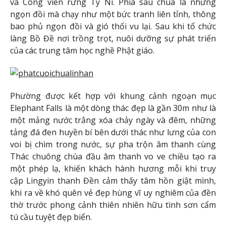
và Công viên rừng Ty Ni. Phía sau chùa là những
ngọn đồi mà chạy như một bức tranh liên tỉnh, thông
bao phủ ngọn đồi và gió thổi vu lại. Sau khi tổ chức
làng Bồ Đề nơi trồng trọt, nuôi dưỡng sự phát triển
của các trung tâm học nghề Phật giáo.
Phường được kết hợp với khung cảnh ngoạn mục
Elephant Falls là một dòng thác đẹp là gần 30m như là
một mảng nước trắng xóa chảy ngày và đêm, những
tảng đá đen huyền bí bên dưới thác như lưng của con
voi bị chìm trong nước, sự pha trộn âm thanh cùng
Thác chuông chùa đầu âm thanh vo ve chiều tạo ra
một phép lạ, khiến khách hành hương mỗi khi truy
cập Lingyin thanh Đền cảm thấy tâm hồn giật mình,
khi ra về khó quên vẻ đẹp hùng vĩ uy nghiêm của đền
thờ trước phong cảnh thiên nhiên hữu tình sơn cẩm
tú cầu tuyệt đẹp biển.