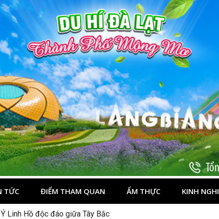
t
N TỨC
ĐIỂM THAM QUAN
ẨM THỰC
KINH NGH
 Ý Linh Hồ độc đáo giữa Tây Bắc