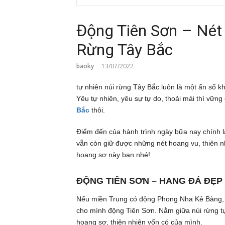
Động Tiên Sơn – Nét
Rừng Tây Bắc
baoky
13/07/2022
tự nhiên núi rừng Tây Bắc luôn là một ẩn số 
Yêu tự nhiên, yêu sự tự do, thoải mái thì vữn
Bắc
thôi.
Điểm đến của hành trình ngày bữa nay chính l
vẫn còn giữ được những nét hoang vu, thiên n
hoang sơ này bạn nhé!
ĐỘNG TIÊN SƠN – HANG ĐÁ ĐẸP
Nếu miền Trung có động Phong Nha Kẻ Bàng, 
cho mình động Tiên Sơn. Nằm giữa núi rừng tự
hoang sơ, thiên nhiên vốn có của mình.