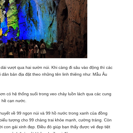
ài vượt qua hai sườn núi. Khi càng đi sâu vào động thì các
dân bản địa đặt theo những tên linh thiêng như: Mẫu Âu
Sơn có hệ thống suối trong veo chảy luồn lách qua các cung
 hề cạn nước.
thuyết về 99 ngọn núi và 99 hồ nước trong xanh của đồng
à biểu tượng cho 99 chàng trai khỏe mạnh, cường tráng. Còn
i con gái xinh đẹp. Điều đó giúp bạn thấy được vẻ đẹp tiệt