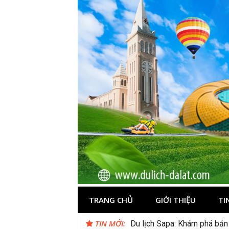
Skip
to
content
Du lịch Đà Lạ
TRANG CHỦ
GIỚI THIỆU
TI
TIN MỚI:
Du lịch Sapa: Khám phá bản