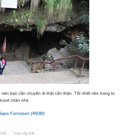
t nên bạn cần chuyển di thật cẩn thận. Tốt nhất nên trang bị
 trượt chân nhé.
 Sapa Fansipan (4N3Đ)
y bắc
tour tây bắc