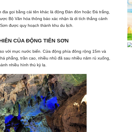
địa gọi bằng cái tên khác là động Đán đòn hoặc Đá trắng,
ược Bộ Văn hóa thông báo xác nhận là di tích thắng cảnh
 Sơn được quy hoạch thành khu du lịch.
NHIÊN CỦA ĐỘNG TIÊN SƠN
so với mực nước biển. Cửa động phía đông rộng 15m và
há phẳng, trần cao, nhiều nhũ đã sau nhiều năm rủ xuống,
ành nhiều hình thù kỳ lạ.