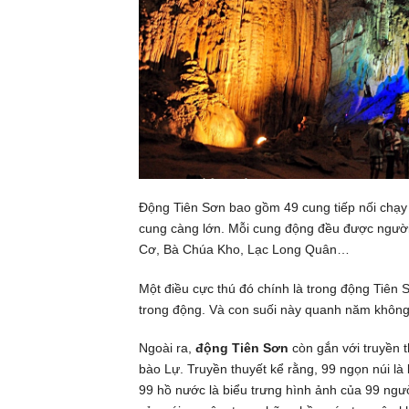
Động Tiên Sơn bao gồm 49 cung tiếp nối chạy d
cung càng lớn. Mỗi cung động đều được người 
Cơ, Bà Chúa Kho, Lạc Long Quân…
Một điều cực thú đó chính là trong động Tiên 
trong động. Và con suối này quanh năm không
Ngoài ra,
động Tiên Sơn
còn gắn với truyền 
bào Lự. Truyền thuyết kể rằng, 99 ngọn núi l
99 hồ nước là biểu trưng hình ảnh của 99 ngườ