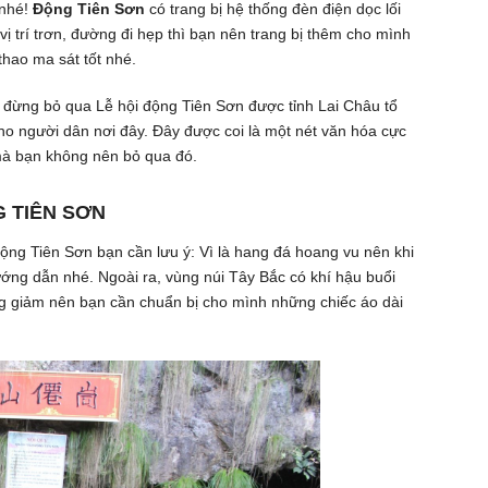
nhé!
Động Tiên Sơn
có trang bị hệ thống đèn điện dọc lối
ị trí trơn, đường đi hẹp thì bạn nên trang bị thêm cho mình
thao ma sát tốt nhé.
n đừng bỏ qua Lễ hội động Tiên Sơn được tỉnh Lai Châu tổ
 người dân nơi đây. Đây được coi là một nét văn hóa cực
mà bạn không nên bỏ qua đó.
G TIÊN SƠN
ộng Tiên Sơn bạn cần lưu ý: Vì là hang đá hoang vu nên khi
ng dẫn nhé. Ngoài ra, vùng núi Tây Bắc có khí hậu buổi
cũng giảm nên bạn cần chuẩn bị cho mình những chiếc áo dài