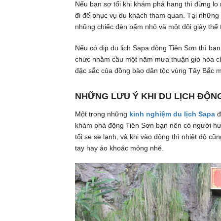
Nếu bạn sợ tối khi khám phá hang thì đừng lo 
đi để phục vụ du khách tham quan. Tại những v
những chiếc đèn bấm nhỏ và một đôi giày thể 
Nếu có dịp du lịch Sapa động Tiên Sơn thì bạ
chức nhằm cầu một năm mưa thuận gió hòa cho
đặc sắc của đồng bào dân tộc vùng Tây Bắc 
NHỮNG LƯU Ý KHI DU LỊCH ĐỘN
Một trong những
kinh nghiệm du lịch Sapa
đ
khám phá động Tiên Sơn bạn nên có người hướ
tối se se lạnh, và khi vào động thì nhiệt độ 
tay hay áo khoác mỏng nhé.