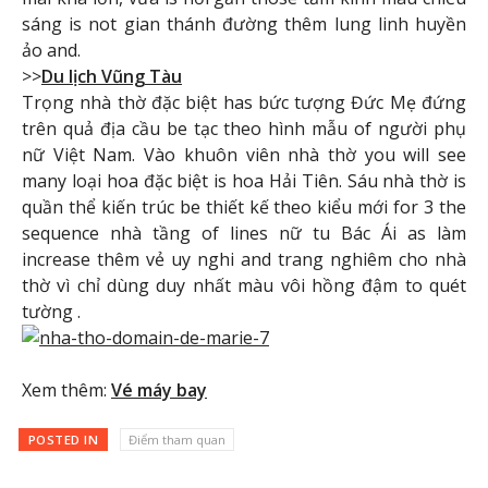
sáng is not gian thánh đường thêm lung linh huyền
ảo and.
>>
Du lịch Vũng Tàu
Trọng nhà thờ đặc biệt has bức tượng Đức Mẹ đứng
trên quả địa cầu be tạc theo hình mẫu of người phụ
nữ Việt Nam. Vào khuôn viên nhà thờ you will see
many loại hoa đặc biệt is hoa Hải Tiên. Sáu nhà thờ is
quần thể kiến ​​trúc be thiết kế theo kiểu mới for 3 the
sequence nhà tầng of lines nữ tu Bác Ái as làm
increase thêm vẻ uy nghi and trang nghiêm cho nhà
thờ vì chỉ dùng duy nhất màu vôi hồng đậm to quét
tường .
Xem thêm:
Vé máy bay
POSTED IN
Điểm tham quan