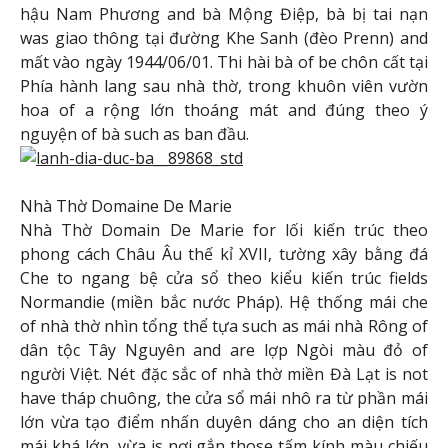
hậu Nam Phương and bà Mộng Điệp, bà bị tai nạn
was giao thông tại đường Khe Sanh (đèo Prenn) and
mất vào ngày 1944/06/01. Thi hài bà of be chôn cất tại
Phía hành lang sau nhà thờ, trong khuôn viên vườn
hoa of a rộng lớn thoáng mát and đúng theo ý
nguyện of bà such as ban đầu.
Nhà Thờ Domaine De Marie
Nhà Thờ Domain De Marie for lối kiến ​​trúc theo
phong cách Châu Âu thế kỉ XVII, tường xây bằng đá
Che to ngang bệ cửa sổ theo kiểu kiến ​​trúc fields
Normandie (miền bắc nước Pháp). Hệ thống mái che
of nhà thờ nhìn tổng thể tựa such as mái nhà Rông of
dân tộc Tây Nguyên and are lợp Ngòi màu đỏ of
người Việt. Nét đặc sắc of nhà thờ miền Đà Lạt is not
have tháp chuông, the cửa sổ mái nhô ra từ phần mái
lớn vừa tạo điểm nhấn duyên dáng cho an diện tích
mái khá lớn, vừa is nơi gắn those tấm kính màu chiếu