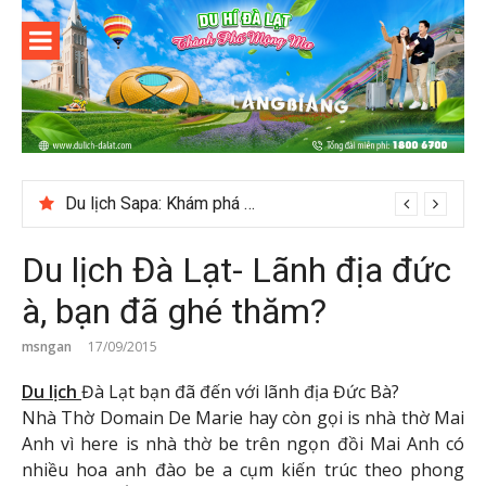
Skip
to
content
Du lịch Đà
Lạt
Du lịch Sapa: Khám phá bản Ý Linh Hồ độc đáo giữa Tây Bắc
Du lịch Đà Lạt- Lãnh địa đức
à, bạn đã ghé thăm?
msngan
17/09/2015
Du lịch
Đà Lạt bạn đã đến với lãnh địa Đức Bà?
Nhà Thờ Domain De Marie hay còn gọi is nhà thờ Mai
Anh vì here is nhà thờ be trên ngọn đồi Mai Anh có
nhiều hoa anh đào be a cụm kiến ​​trúc theo phong