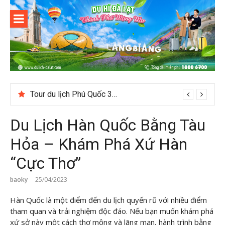
Skip
to
content
Du lịch Đà
Lạt
Tour du lịch Phú Quốc 3N3D: Hành trình khám phá đảo Ngọc
Du Lịch Hàn Quốc Bằng Tàu
Hỏa – Khám Phá Xứ Hàn
“Cực Thơ”
baoky
25/04/2023
Hàn Quốc là một điểm đến du lịch quyến rũ với nhiều điểm
tham quan và trải nghiệm độc đáo. Nếu bạn muốn khám phá
xứ sở này một cách thơ mộng và lãng mạn, hành trình bằng