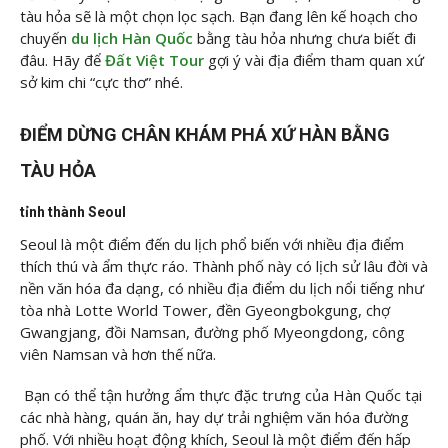
tàu hỏa sẽ là một chọn lọc sạch. Bạn đang lên kế hoạch cho
chuyến
du lịch Hàn Quốc
bằng tàu hỏa nhưng chưa biết đi
đâu. Hãy để
Đất Việt Tour
gợi ý vài địa điểm tham quan xứ
sở kim chi “cực thơ” nhé.
ĐIỂM DỪNG CHÂN KHÁM PHÁ XỨ HÀN BẰNG
TÀU HỎA
tỉnh thành Seoul
Seoul là một điểm đến du lịch phổ biến với nhiều địa điểm
thích thú và ẩm thực ráo. Thành phố này có lịch sử lâu đời và
nền văn hóa đa dạng, có nhiều địa điểm du lịch nổi tiếng như
tòa nhà Lotte World Tower, đền Gyeongbokgung, chợ
Gwangjang, đồi Namsan, đường phố Myeongdong, công
viên Namsan và hơn thế nữa.
Bạn có thể tận hưởng ẩm thực đặc trưng của Hàn Quốc tại
các nhà hàng, quán ăn, hay dự trải nghiệm văn hóa đường
phố. Với nhiều hoạt động khích, Seoul là một điểm đến hấp