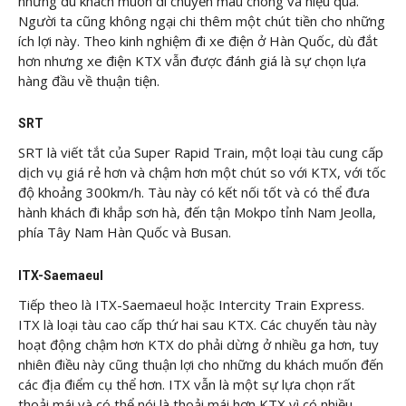
những du khách muốn di chuyển mau chóng và hiệu quả.
Người ta cũng không ngại chi thêm một chút tiền cho những
ích lợi này. Theo kinh nghiệm đi xe điện ở Hàn Quốc, dù đắt
hơn nhưng xe điện KTX vẫn được đánh giá là sự chọn lựa
hàng đầu về thuận tiện.
SRT
SRT là viết tắt của Super Rapid Train, một loại tàu cung cấp
dịch vụ giá rẻ hơn và chậm hơn một chút so với KTX, với tốc
độ khoảng 300km/h. Tàu này có kết nối tốt và có thể đưa
hành khách đi khắp sơn hà, đến tận Mokpo tỉnh Nam Jeolla,
phía Tây Nam Hàn Quốc và Busan.
ITX-Saemaeul
Tiếp theo là ITX-Saemaeul hoặc Intercity Train Express.
ITX là loại tàu cao cấp thứ hai sau KTX. Các chuyến tàu này
hoạt động chậm hơn KTX do phải dừng ở nhiều ga hơn, tuy
nhiên điều này cũng thuận lợi cho những du khách muốn đến
các địa điểm cụ thể hơn. ITX vẫn là một sự lựa chọn rất
thoải mái và có thể nói là thoải mái hơn KTX vì có nhiều