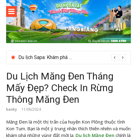
Skip
to
content
Du lịch Đà
Lạt
Du lịch Sapa: Khám phá bản Ý Linh Hồ độc đáo giữa Tây Bắc
Du Lịch Măng Đen Tháng
Mấy Đẹp? Check In Rừng
Thông Măng Đen
baoky
11/06/2024
Măng Đen là một thị trấn của huyện Kon Plông thuộc tỉnh
Kon Tum. Bạn là một ý trung nhân thích thiên nhiên và muốn
khám phá những vùng đất mới lạ.
Du lịch Măng Đen
chính là