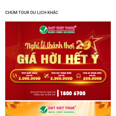
CHÙM TOUR DU LỊCH KHÁC