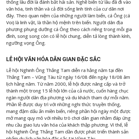
thống lâu đời là đánh bắt hải sản. Nghề biển từ lâu đã đi vào
văn hóa, tinh thần và cả đời sống linh tính của cư dân nơi
đây. Theo quan niệm của những người làm biển, cá Ông (cá
Voi) là linh vật, là thần hộ mệnh trên biển. Người dân địa
phương phụng dưỡng cá Ông theo cách riêng trong mỗi gia
đình, song song còn có lễ hội chung, diễn tả lòng thành kính,
ngưỡng vọng Ông.
LỄ HỘI VĂN HÓA DÂN GIAN ĐẶC SẮC
Lễ hội Nghinh Ông Thắng Tam diễn ra hằng năm tại đền
Thắng Tam – Vũng Tàu từ ngày 16/08 đến ngày 18/08 âm
lịch hằng năm. Từ năm 2000, lễ hội được nâng cấp và trở
thành một trong 15 lễ hội lớn của cả nước, cuốn hàng chục
ngàn người dân địa phương và du khách tham dự mỗi năm.
Phần lễ được duy trì với những nghi thức truyền thống,
mang đậm dấu ấn miền biển, riêng phần hội ngày một được
mở mang quy mô với nhiều trò chơi dân gian nhằm đáp ứng
nhu cầu giao lưu văn hóa của khách thập phương. Vì thế, lễ
hội Nghinh Ông Thắng Tam dần được phát triển thành sản
phẩm du lịch văn hóa đặc sắc tại Vũng Tàu.