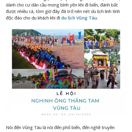
dành cho cư dân cầu mong bình yên khi đi biển, đánh bắt
được nhiều cá, tôm giờ đây đã trở nên nét du lịch linh tính
độc đáo cho du khách khi đi
du lịch Vũng Tàu
.
Nói đến Vũng Tàu là nói đến phố biển, đến nghề truyền