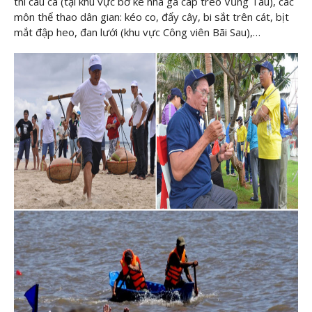
thi câu cá (tại khu vực bờ kè nhà ga cáp treo Vũng Tàu), các
môn thể thao dân gian: kéo co, đẩy cây, bi sắt trên cát, bịt
mắt đập heo, đan lưới (khu vực Công viên Bãi Sau),…