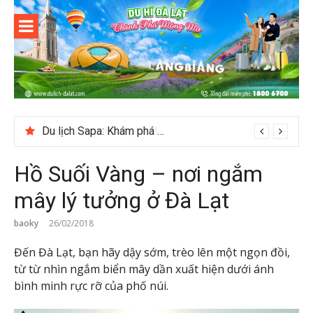
Skip
to
content
Du lịch Đà
Lạt
Du lịch Sapa: Khám phá bản Ý Linh Hồ độc đáo giữa Tây Bắc
Hồ Suối Vàng – nơi ngắm
mây lý tưởng ở Đà Lạt
baoky
26/02/2018
Đến Đà Lạt, bạn hãy dậy sớm, trèo lên một ngọn đồi,
từ từ nhìn ngắm biển mây dần xuất hiện dưới ánh
bình minh rực rỡ của phố núi.