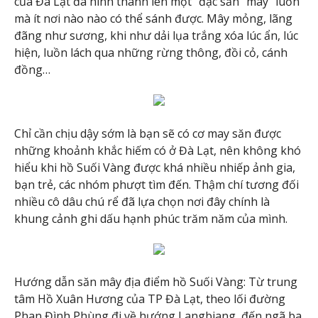
của Đà Lạt đã hình thành lên một "đặc sản" mây "luồn"
mà ít nơi nào nào có thể sánh được. Mây mỏng, lãng
đãng như sương, khi như dải lụa trắng xóa lúc ẩn, lúc
hiện, luồn lách qua những rừng thông, đồi cỏ, cánh
đồng…
Chỉ cần chịu dậy sớm là bạn sẽ có cơ may săn được
những khoảnh khắc hiếm có ở Đà Lạt, nên không khó
hiểu khi hồ Suối Vàng được khá nhiều nhiếp ảnh gia,
bạn trẻ, các nhóm phượt tìm đến. Thậm chí tương đối
nhiều cô dâu chú rể đã lựa chọn nơi đây chính là
khung cảnh ghi dấu hạnh phúc trăm năm của mình.
Hướng dẫn săn mây địa điểm hồ Suối Vàng: Từ trung
tâm Hồ Xuân Hương của TP Đà Lạt, theo lối đường
Phan Đình Phùng đi về hướng Langbiang, đến ngã ba