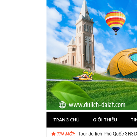
Skip
to
content
Du lịch Đà Lạ
TRANG CHỦ
GIỚI THIỆU
TI
TIN MỚI:
Tour du lịch Phú Quốc 3N3D