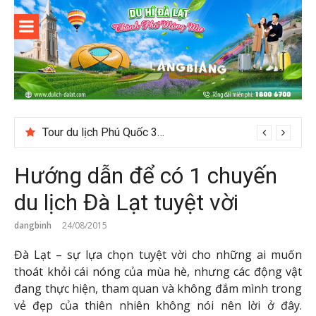
Skip
to
content
Du lịch Đà
Lạt
Tour du lịch Phú Quốc 3N3D: Hành trình khám phá đảo Ngọc
Hướng dẫn để có 1 chuyến
du lịch Đà Lạt tuyệt vời
dangbinh
24/08/2015
Đà Lạt – sự lựa chọn tuyệt vời cho những ai muốn
thoát khỏi cái nóng của mùa hè, nhưng các động vật
đang thực hiện, tham quan và không đắm mình trong
vẻ đẹp của thiên nhiên không nói nên lời ở đây.