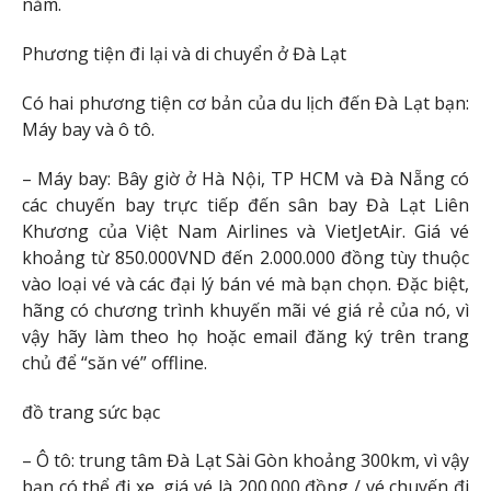
năm.
Phương tiện đi lại và di chuyển ở Đà Lạt
Có hai phương tiện cơ bản của du lịch đến Đà Lạt bạn:
Máy bay và ô tô.
– Máy bay: Bây giờ ở Hà Nội, TP HCM và Đà Nẵng có
các chuyến bay trực tiếp đến sân bay Đà Lạt Liên
Khương của Việt Nam Airlines và VietJetAir. Giá vé
khoảng từ 850.000VND đến 2.000.000 đồng tùy thuộc
vào loại vé và các đại lý bán vé mà bạn chọn. Đặc biệt,
hãng có chương trình khuyến mãi vé giá rẻ của nó, vì
vậy hãy làm theo họ hoặc email đăng ký trên trang
chủ để “săn vé” offline.
đồ trang sức bạc
– Ô tô: trung tâm Đà Lạt Sài Gòn khoảng 300km, vì vậy
bạn có thể đi xe, giá vé là 200.000 đồng / vé chuyến đi