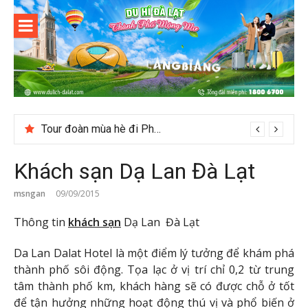
Skip
to
content
Du lịch Đà
Lạt
Tour đoàn mùa hè đi Phú Yên
Khách sạn Dạ Lan Đà Lạt
msngan
09/09/2015
Thông tin
khách sạn
Dạ Lan Đà Lạt
Da Lan Dalat Hotel là một điểm lý tưởng để khám phá
thành phố sôi động. Tọa lạc ở vị trí chỉ 0,2 từ trung
tâm thành phố km, khách hàng sẽ có được chỗ ở tốt
để tận hưởng những hoạt động thú vị và phổ biến ở