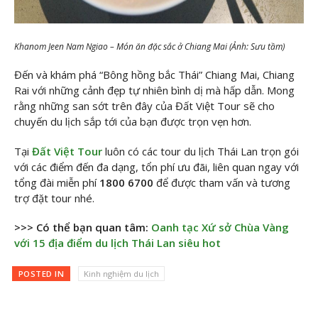
Khanom Jeen Nam Ngiao – Món ăn đặc sắc ở Chiang Mai (Ảnh: Sưu tầm)
Đến và khám phá “Bông hồng bắc Thái” Chiang Mai, Chiang
Rai với những cảnh đẹp tự nhiên bình dị mà hấp dẫn. Mong
rằng những san sớt trên đây của Đất Việt Tour sẽ cho
chuyến du lịch sắp tới của bạn được trọn vẹn hơn.
Tại
Đất Việt Tour
luôn có các tour du lịch Thái Lan trọn gói
với các điểm đến đa dạng, tổn phí ưu đãi, liên quan ngay với
tổng đài miễn phí
1800 6700
để được tham vấn và tương
trợ đặt tour nhé.
>>> Có thể bạn quan tâm:
Oanh tạc Xứ sở Chùa Vàng
với 15 địa điểm du lịch Thái Lan siêu hot
POSTED IN
Kinh nghiệm du lịch