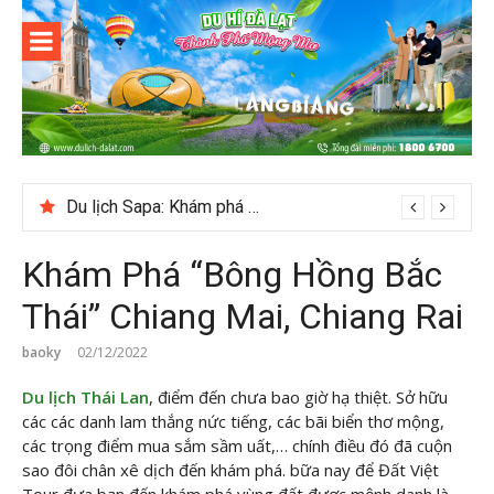
Skip
to
content
Du lịch Đà
Lạt
Du lịch Sapa: Khám phá bản Ý Linh Hồ độc đáo giữa Tây Bắc
Khám Phá “Bông Hồng Bắc
Thái” Chiang Mai, Chiang Rai
baoky
02/12/2022
Du lịch Thái Lan
, điểm đến chưa bao giờ hạ thiệt. Sở hữu
các các danh lam thắng nức tiếng, các bãi biển thơ mộng,
các trọng điểm mua sắm sầm uất,… chính điều đó đã cuộn
sao đôi chân xê dịch đến khám phá. bữa nay để Đất Việt