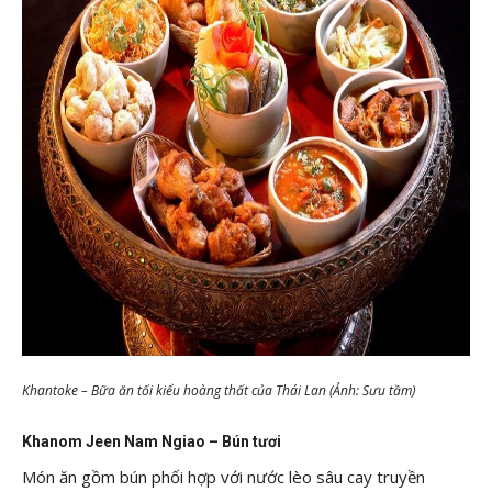
Khantoke – Bữa ăn tối kiểu hoàng thất của Thái Lan (Ảnh: Sưu tầm)
Khanom Jeen Nam Ngiao – Bún tươi
Món ăn gồm bún phối hợp với nước lèo sâu cay truyền