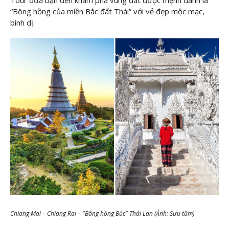
Tour đưa bạn đến khám phá vùng đất được mệnh danh là
“Bông hồng của miền Bắc đất Thái” với vẻ đẹp mộc mạc,
bình dị.
Chiang Mai – Chiang Rai – "Bông hồng Bắc" Thái Lan (Ảnh: Sưu tầm)