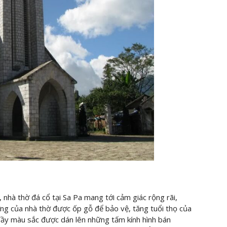
nhà thờ đá cổ tại Sa Pa mang tới cảm giác rộng rãi,
ng của nhà thờ được ốp gỗ để bảo vệ, tăng tuổi thọ của
đầy màu sắc được dán lên những tấm kính hình bán