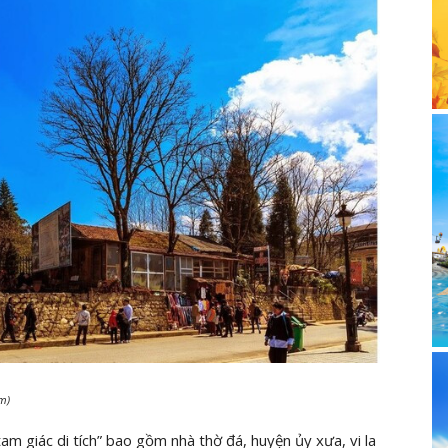
m)
m giác di tích” bao gồm nhà thờ đá, huyện ủy xưa, vi la