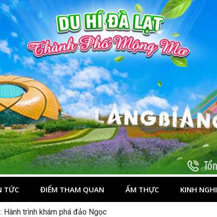
t
N TỨC
ĐIỂM THAM QUAN
ẨM THỰC
KINH NGH
: Hành trình khám phá đảo Ngọc