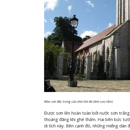
Màu sơn đặc trưng của nhà thờ đá (ảnh sưu tầm)
Được sơn lên hoàn toàn bởi nước sơn trắng, 
thoáng đãng khi ghé thăm. Hai bên bức tườ
di tích này. Bên cạnh đó, những miếng dán 