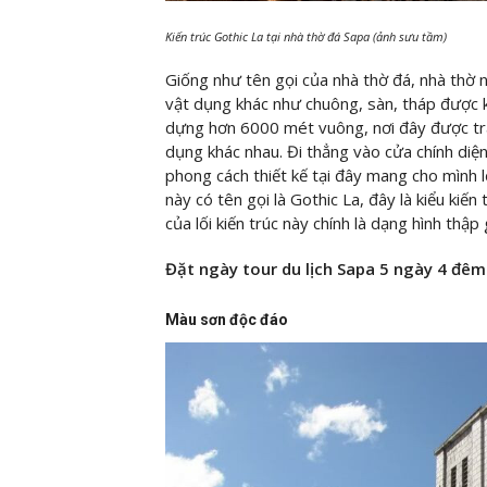
Kiến trúc Gothic La tại nhà thờ đá Sapa (ảnh sưu tầm)
Giống như tên gọi của nhà thờ đá, nhà thờ 
vật dụng khác như chuông, sàn, tháp được kế
dựng hơn 6000 mét vuông, nơi đây được tr
dụng khác nhau. Đi thẳng vào cửa chính diệ
phong cách thiết kế tại đây mang cho mình 
này có tên gọi là Gothic La, đây là kiểu kiế
của lối kiến trúc này chính là dạng hình thập
Đặt ngày tour du lịch Sapa 5 ngày 4 đê
Màu sơn độc đáo