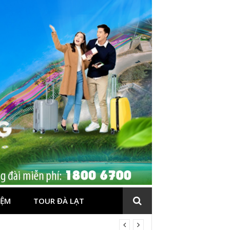
IỆM
TOUR ĐÀ LẠT