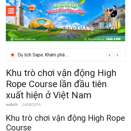
Skip
to
content
Du lịch Đà
Lạt
Tour du lịch Phú Quốc 3N3D: Hành trình khám phá đảo Ngọc
Du lịch Sapa: Khám phá bản Ý Linh Hồ độc đáo giữa Tây Bắc
Khu trò chơi vận động High
Rope Course lần đầu tiên
xuất hiện ở Việt Nam
msbich
24/06/2016
Khu trò chơi vận động High Rope
Course