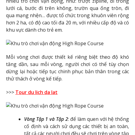
nhiều trò chơi vận động, như: trượt zipline, đi trong
lưới cá, bước đi trên không, trườn qua ống tròn, đi
qua mạng nhện… được tổ chức trong khuôn viên rộng
hơn 2 ha, có độ cao tối đa 20 m, với nhiều cấp độ và có
khu vực dành cho trẻ em.
Mỗi vòng chơi được thiết kế riêng biệt theo độ khó
tăng dần, sau mỗi vòng, người chơi có thể tùy chọn
dừng lại hoặc tiếp tục chinh phục bản thân trong các
thử thách ở vòng kế tiếp.
>>>
Tour du lich da lat
Vòng Tập 1 và Tập 2
: để làm quen với hệ thống
cố định và cách sử dụng các thiết bị an toàn,
tất cả các người chơi đều sẽ chơi trên vòng tập