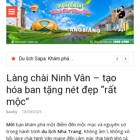
Skip
to
content
Du lịch Đà
Lạt
Du lịch Sapa: Khám phá bản Ý Linh Hồ độc đáo giữa Tây Bắc
Làng chài Ninh Vân – tạo
hóa ban tặng nét đẹp “rất
mộc”
baoky
18/09/2025
Mời
bạn khám phá một điểm đến mộc mạc và nguyên sơ
trong hành trình
du lịch Nha Trang
. Không ầm ĩ, không xô
bồ, làng chài Ninh Vân mang đến cảm giác thái bình khó tả.