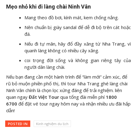
Mẹo nhỏ khi đi làng chài Ninh Vân
Mang theo đồ bơi, kính mát, kem chống nắng.
Nên chuẩn bị giày sandal để dễ đi bộ trên cát hoặc
đá.
Nếu đi tự mãn, hãy đổ đầy xăng từ Nha Trang, vì
quanh làng không có nhiều cây xăng.
coi trọng đời sống và không gian riêng tây của
người dân làng chài.
Nếu bạn đang cần một hành trình để “làm mới” cảm xúc, để
rũ bỏ muộn phiền phố thị, thì tour Nha Trang ghé làng chài
Ninh Vân chính là chọn lọc xứng đáng để trải nghiệm. liên
quan ngay
Đất Việt Tour
qua tổng đài miễn phí
1800
6700
để đặt vé tour ngay hôm nay và nhận nhiều ưu đãi hấp
dẫn!
POSTED IN
Kinh nghiệm du lịch