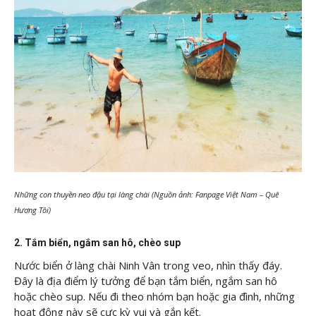
Những con thuyền neo đậu tại làng chài (Nguồn ảnh: Fanpage Việt Nam – Quê
Hương Tôi)
2. Tắm biển, ngắm san hô, chèo sup
Nước biển ở làng chài Ninh Vân trong veo, nhìn thấy đáy.
Đây là địa điểm lý tưởng để bạn tắm biển, ngắm san hô
hoặc chèo sup. Nếu đi theo nhóm bạn hoặc gia đình, những
hoạt động này sẽ cực kỳ vui và gắn kết.