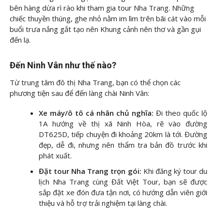
bên hàng dừa rì rào khi tham gia tour Nha Trang. Những
chiếc thuyền thúng, ghe nhỏ nằm im lìm trên bãi cát vào mỗi
buổi trưa nắng gắt tạo nên Khung cảnh nên thơ và gần gụi
đến lạ.
Đến Ninh Vân như thế nào?
Từ trung tâm đô thị Nha Trang, bạn có thể chọn các
phương tiện sau để đến làng chài Ninh Vân:
Xe máy/ô tô cá nhân chủ nghĩa:
Đi theo quốc lộ
1A hướng về thị xã Ninh Hòa, rẽ vào đường
DT625D, tiếp chuyện đi khoảng 20km là tới. Đường
đẹp, dễ đi, nhưng nên thẩm tra bản đồ trước khi
phát xuất.
Đặt tour Nha Trang trọn gói:
Khi đăng ký tour du
lịch Nha Trang cùng Đất Việt Tour, bạn sẽ được
sắp đặt xe đón đưa tận nơi, có hướng dẫn viên giới
thiệu và hỗ trợ trải nghiệm tại làng chài.