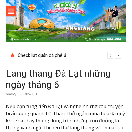
Skip
to
content
Du lịch Đà
Lạt
Du lịch Sapa: Khám phá bản Ý Linh Hồ độc đáo giữa Tây Bắc
Lang thang Đà Lạt những
ngày tháng 6
baoky
22/05/2018
Nếu bạn từng đến Đà Lạt và nghe những câu chuyện
bí ẩn xung quanh hồ Than Thở ngắm mùa hoa dã quỳ
khoe sắc hay thong dong trên những con đường lá
thông xanh ngắt thì nên thử lang thang vào mùa của