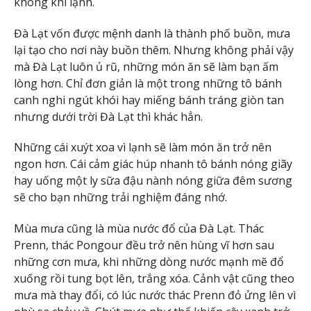
không khí lạnh.
Đà Lạt vốn được mệnh danh là thành phố buồn, mưa
lại tạo cho nơi này buồn thêm. Nhưng không phải vậy
mà Đà Lạt luôn ủ rũ, những món ăn sẽ làm bạn ấm
lòng hơn. Chỉ đơn giản là một trong những tô bánh
canh nghi ngút khói hay miếng bánh tráng giòn tan
nhưng dưới trời Đà Lạt thì khác hẳn.
Những cái xuýt xoa vì lạnh sẽ làm món ăn trở nên
ngon hơn. Cái cảm giác húp nhanh tô bánh nóng giãy
hay uống một ly sữa đậu nành nóng giữa đêm sương
sẽ cho bạn những trải nghiệm đáng nhớ.
Mùa mưa cũng là mùa nước đổ của Đà Lạt. Thác
Prenn, thác Pongour đều trở nên hùng vĩ hơn sau
những cơn mưa, khi những dòng nước mạnh mẽ đổ
xuống rồi tung bọt lên, trắng xóa. Cảnh vật cũng theo
mưa mà thay đổi, có lúc nước thác Prenn đỏ ửng lên vì