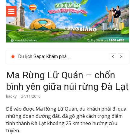
Skip
to
content
Du lịch Đà
Lạt
Du lịch Sapa: Khám phá bản Ý Linh Hồ độc đáo giữa Tây Bắc
Ma Rừng Lữ Quán – chốn
bình yên giữa núi rừng Đà Lạt
baoky
24/11/2016
Để vào được Ma Rừng Lữ Quán, du khách phải đi qua
những đoạn đường đất, đá gồ ghề cách trọng điểm
tỉnh thành Đà Lạt khoảng 25 km theo hướng cửu
tuyền.