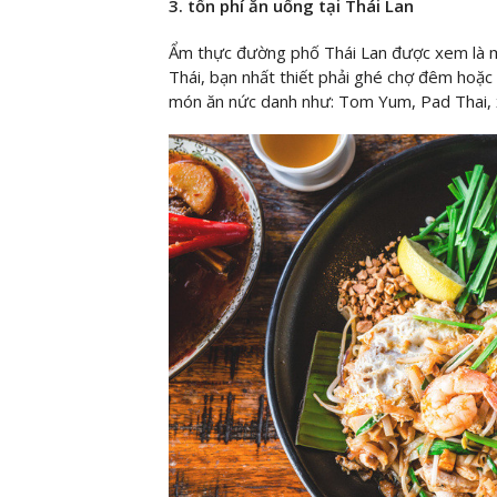
3. tổn phí ăn uống tại Thái Lan
Ẩm thực đường phố Thái Lan được xem là một
Thái, bạn nhất thiết phải ghé chợ đêm hoặ
món ăn nức danh như: Tom Yum, Pad Thai, xô