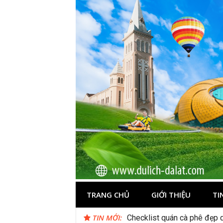
Skip
to
content
Du lịch Đà Lạ
TRANG CHỦ
GIỚI THIỆU
TI
TIN MỚI:
Du lịch Sapa: Khám phá bản
Checklist quán cà phê đẹp 