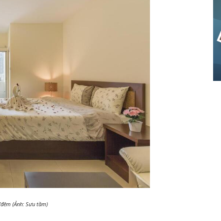
đ/đêm (Ảnh: Sưu tầm)