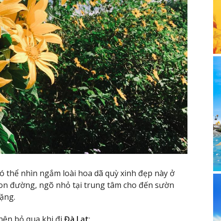
có thể nhìn ngắm loài hoa dã quỳ xinh đẹp này ở
con đường, ngõ nhỏ tại trung tâm cho đến sườn
lặng.
ên bỏ qua khi đi
Đà Lạt
: