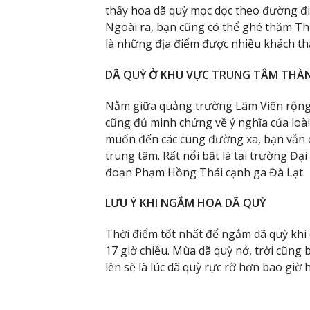
thấy hoa dã quỳ mọc dọc theo đường đi
Ngoài ra, bạn cũng có thể ghé thăm Th
là những địa điểm được nhiều khách th
DÃ QUỲ Ở KHU VỰC TRUNG TÂM THÀ
Nằm giữa quảng trường Lâm Viên rộng 
cũng đủ minh chứng về ý nghĩa của loà
muốn đến các cung đường xa, bạn vẫn c
trung tâm. Rất nổi bật là tại trường Đ
đoạn Phạm Hồng Thái cạnh ga Đà Lạt.
LƯU Ý KHI NGẮM HOA DÃ QUỲ
Thời điểm tốt nhất để ngắm dã quỳ khi d
17 giờ chiều. Mùa dã quỳ nở, trời cũng
lên sẽ là lúc dã quỳ rực rỡ hơn bao giờ h