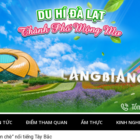
t
N TỨC
ĐIỂM THAM QUAN
ẨM THỰC
KINH NGH
dịp 2/9 ở Đà Lạt nên ghé