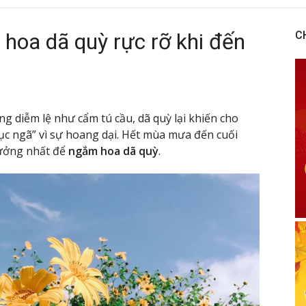
hoa dã quỳ rực rỡ khi đến
C
 diễm lệ như cẩm tú cầu, dã quỳ lại khiến cho
gục ngã” vì sự hoang dại. Hết mùa mưa đến cuối
tưởng nhất để
ngắm hoa dã quỳ
.