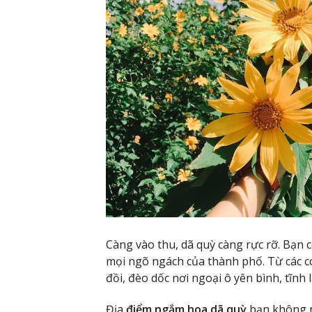
Càng vào thu, dã quỳ càng rực rỡ. Bạn 
mọi ngõ ngách của thành phố. Từ các 
đồi, đèo dốc nơi ngoại ô yên bình, tĩnh 
Địa
điểm ngắm hoa dã quỳ
bạn không n