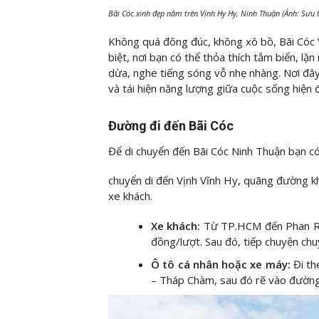
Bãi Cóc xinh đẹp nằm trên Vịnh Hy Hy, Ninh Thuận (Ảnh: Sưu
Không quá đông đúc, không xô bồ, Bãi Cóc 
biệt, nơi bạn có thể thỏa thích tắm biển, l
dừa, nghe tiếng sóng vỗ nhẹ nhàng. Nơi đây
và tái hiện năng lượng giữa cuộc sống hiện đ
Đường đi đến Bãi Cóc
Để di chuyển đến Bãi Cóc Ninh Thuận bạn có
chuyển di đến Vịnh Vĩnh Hy, quãng đường k
xe khách.
Xe khách:
Từ TP.HCM đến Phan Ra
đồng/lượt. Sau đó, tiếp chuyện chu
Ô tô cá nhân hoặc xe máy:
Đi t
– Tháp Chàm, sau đó rẽ vào đườn