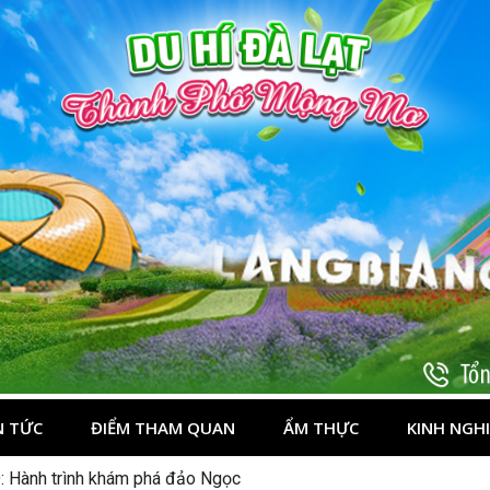
t
N TỨC
ĐIỂM THAM QUAN
ẨM THỰC
KINH NGH
n chè” nổi tiếng Tây Bắc