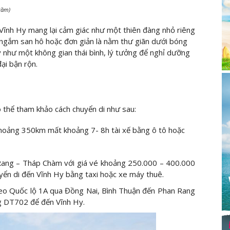
 tầm)
Vĩnh Hy mang lại cảm giác như một thiên đàng nhỏ riêng
ặn ngắm san hô hoặc đơn giản là nằm thư giãn dưới bóng
 như một không gian thái bình, lý tưởng để nghỉ dưỡng
ại bận rộn.
 thể tham khảo cách chuyển di như sau:
hoảng 350km mất khoảng 7- 8h tài xế bằng ô tô hoặc
ng – Tháp Chàm với giá vé khoảng 250.000 – 400.000
yển di đến Vĩnh Hy bằng taxi hoặc xe máy thuê.
heo Quốc lộ 1A qua Đồng Nai, Bình Thuận đến Phan Rang
g DT702 để đến Vĩnh Hy.