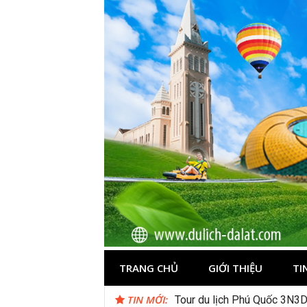
Skip
to
content
Du lịch Đà Lạ
TRANG CHỦ
GIỚI THIỆU
TI
TIN MỚI:
Suối Giàng – Khám phá “miề