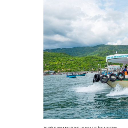
chuyển di bằng tàu ra Bãi Cóc Vĩnh Hy (Ảnh: Sưu tầm)