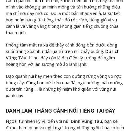
cảnh quan núi non hữu tình, khi lên đến đỉnh núi, hãy thả hồn
mình vào không gian minh mông và tận hưởng những điều
mà chỉ nơi đây mới có. Đó là một bản nhạc yên ả, là sự kết
hợp hoàn hảo giữa tiếng thác đổ róc rách, tiếng gió vi vu
cành lá và văng vẳng trong không gian tiếng chuông chùa
thanh tịnh.
Phóng tầm mắt ra xa để thấy cánh đồng bên dưới, dòng
suối trắng xóa như dải lụa từ trên núi chảy xuống.
Du lịch
Vũng Tàu
thì nơi đây còn là địa điểm lý tưởng để ngắm
hoàng hôn với làn sương mờ ảo lành lạnh.
Dạo quanh núi hay men theo con đường rừng vòng vo rợp
bóng cây. Cùng bạn bè trèo qua đá, ngủ nướng, nấu nướng
dưới tán rừng,… là những kỷ niệm khó quên với vùng núi
xanh này.
DANH LAM THẮNG CẢNH NỔI TIẾNG TẠI ĐÂY
Ngoài tự nhiên kỳ vĩ, đến với
núi Dinh Vũng Tàu
, bạn sẽ
được tham quan và nghỉ ngơi trong những ngôi chùa có kiến ​​