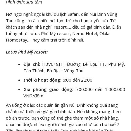
Hình ảnh: sưu tầm
Nơi ngơi nghỉ: ngoài khu du lịch Safari, đến Núi Dinh Vũng
Tàu cũng có rất nhiều nơi tạm trú cho bạn tuyển lựa. Từ
khách sạn đến nhà nghỉ, resort,… đều có giá bình dân. Điển
tuồng như: Lotus Phú Mỹ resort, Nemo Hotel, Olala
Homestay,… hay cắm trại trên đỉnh núi.
Lotus Phú Mỹ resort:
Địa chỉ:
H3V6+8FF, Đường Lê Lợi, TT. Phú Mỹ,
Tân Thành, Bà Rịa – Vũng Tàu
thời kì hoạt động:
6:00 đến 22:00
Giá phòng giao động:
700.000 đến 1.000.000
VNĐ/đêm
Ăn uống ở đâu: các quán ăn gần Núi Dinh không quá sang
chảnh mà thiên về giá gần bình dân. Nếu không mang theo
đồ ăn trước, bạn cũng có thể ghé thăm một số nhà hàng,
quán ăn được nhiều người đánh giá cao như: bún bò huế 7
Tấn, ẩm thực núi rừng Mộc Sơn, nhà hàng hải sản Trúc,…