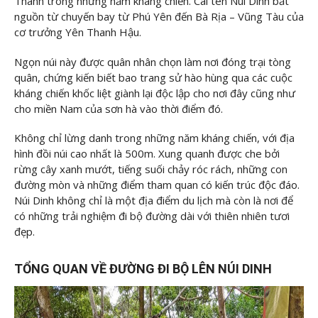
Thành trong những năm kháng chiến. Cái tên Núi Dinh bắt
nguồn từ chuyến bay từ Phú Yên đến Bà Rịa – Vũng Tàu của
cơ trưởng Yên Thanh Hậu.
Ngọn núi này được quân nhân chọn làm nơi đóng trại tòng
quân, chứng kiến ​​biết bao trang sử hào hùng qua các cuộc
kháng chiến khốc liệt giành lại độc lập cho nơi đây cũng như
cho miền Nam của sơn hà vào thời điểm đó.
Không chỉ lừng danh trong những năm kháng chiến, với địa
hình đồi núi cao nhất là 500m. Xung quanh được che bởi
rừng cây xanh mướt, tiếng suối chảy róc rách, những con
đường mòn và những điểm tham quan có kiến ​​trúc độc đáo.
Núi Dinh không chỉ là một địa điểm du lịch mà còn là nơi để
có những trải nghiệm đi bộ đường dài với thiên nhiên tươi
đẹp.
TỔNG QUAN VỀ ĐƯỜNG ĐI BỘ LÊN NÚI DINH