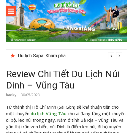
Skip
to
content
Du lịch Đà
Lạt
Du lịch Sapa: Khám phá bản Ý Linh Hồ độc đáo giữa Tây Bắc
Review Chi Tiết Du Lịch Núi
Dinh – Vũng Tàu
baoky
30/05/2023
Từ thành thị Hồ Chí Minh (Sài Gòn) sẽ khá thuận tiện cho
một chuyến
du lịch Vũng Tàu
cho ai đang tầng một chuyến
đi bộ, leo núi trong ngày. Nằm ở tỉnh Bà Rịa – Vũng Tàu và
gần thị trấn ven biển, núi Dinh là điểm leo núi, đi bộ xuyên