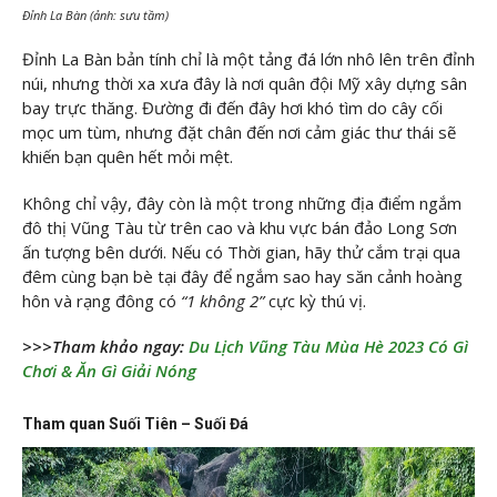
Đỉnh La Bàn (ảnh: sưu tầm)
Đỉnh La Bàn bản tính chỉ là một tảng đá lớn nhô lên trên đỉnh
núi, nhưng thời xa xưa đây là nơi quân đội Mỹ xây dựng sân
bay trực thăng. Đường đi đến đây hơi khó tìm do cây cối
mọc um tùm, nhưng đặt chân đến nơi cảm giác thư thái sẽ
khiến bạn quên hết mỏi mệt.
Không chỉ vậy, đây còn là một trong những địa điểm ngắm
đô thị Vũng Tàu từ trên cao và khu vực bán đảo Long Sơn
ấn tượng bên dưới. Nếu có Thời gian, hãy thử cắm trại qua
đêm cùng bạn bè tại đây để ngắm sao hay săn cảnh hoàng
hôn và rạng đông có
“1 không 2”
cực kỳ thú vị.
>>>Tham khảo ngay:
Du Lịch Vũng Tàu Mùa Hè 2023 Có Gì
Chơi & Ăn Gì Giải Nóng
Tham quan Suối Tiên – Suối Đá