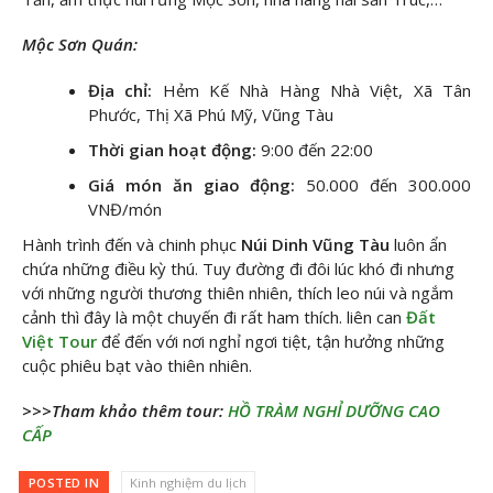
Mộc Sơn Quán:
Địa chỉ:
Hẻm Kế Nhà Hàng Nhà Việt, Xã Tân
Phước, Thị Xã Phú Mỹ, Vũng Tàu
Thời gian hoạt động:
9:00 đến 22:00
Giá món ăn giao động:
50.000 đến 300.000
VNĐ/món
Hành trình đến và chinh phục
Núi Dinh Vũng Tàu
luôn ẩn
chứa những điều kỳ thú. Tuy đường đi đôi lúc khó đi nhưng
với những người thương thiên nhiên, thích leo núi và ngắm
cảnh thì đây là một chuyến đi rất ham thích. liên can
Đất
Việt Tour
để đến với nơi nghỉ ngơi tiệt, tận hưởng những
cuộc phiêu bạt vào thiên nhiên.
>>>Tham khảo thêm tour:
HỒ TRÀM NGHỈ DƯỠNG CAO
CẤP
POSTED IN
Kinh nghiệm du lịch