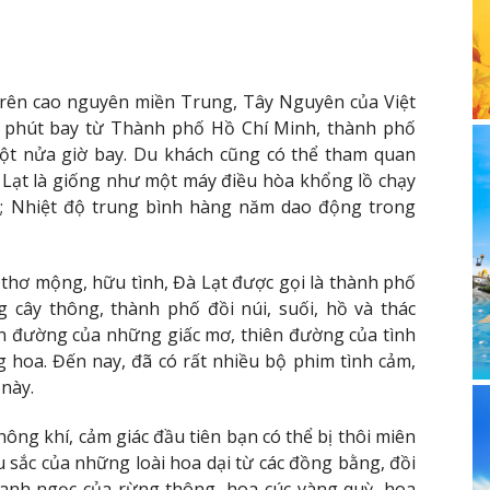
 trên cao nguyên miền Trung, Tây Nguyên của Việt
 phút bay từ Thành phố Hồ Chí Minh, thành phố
một nửa giờ bay. Du khách cũng có thể tham quan
 Lạt là giống như một máy điều hòa khổng lồ chạy
òa; Nhiệt độ trung bình hàng năm dao động trong
thơ mộng, hữu tình, Đà Lạt được gọi là thành phố
 cây thông, thành phố đồi núi, suối, hồ và thác
ên đường của những giấc mơ, thiên đường của tình
g hoa. Đến nay, đã có rất nhiều bộ phim tình cảm,
này.
ng khí, cảm giác đầu tiên bạn có thể bị thôi miên
 sắc của những loài hoa dại từ các đồng bằng, đồi
 xanh ngọc của rừng thông, hoa cúc vàng quỳ, hoa