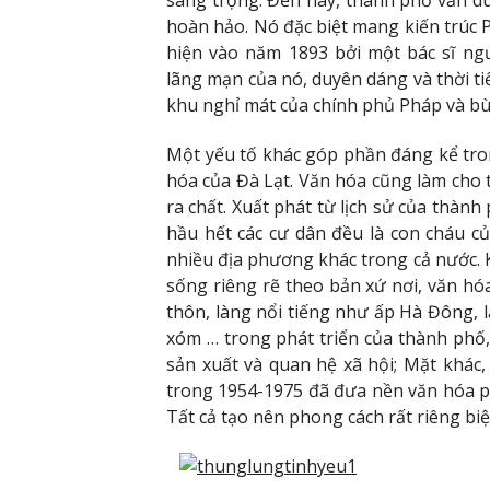
sang trọng. Đến nay, thành phố vẫn duy
hoàn hảo. Nó đặc biệt mang kiến ​​trúc 
hiện vào năm 1893 bởi một bác sĩ ngư
lãng mạn của nó, duyên dáng và thời t
khu nghỉ mát của chính phủ Pháp và bù 
Một yếu tố khác góp phần đáng kể trong
hóa của Đà Lạt. Văn hóa cũng làm cho 
ra chất. Xuất phát từ lịch sử của thành 
hầu hết các cư dân đều là con cháu củ
nhiều địa phương khác trong cả nước. 
sống riêng rẽ theo bản xứ nơi, văn hóa
thôn, làng nổi tiếng như ấp Hà Đông,
xóm … trong phát triển của thành phố,
sản xuất và quan hệ xã hội; Mặt khác
trong 1954-1975 đã đưa nền văn hóa 
Tất cả tạo nên phong cách rất riêng biệ