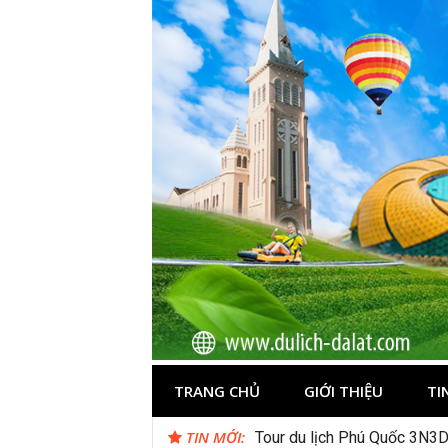
Skip
to
content
Du lịch Đà Lạ
TRANG CHỦ
GIỚI THIỆU
TI
TIN MỚI:
Tour du lịch Phú Quốc 3N3D