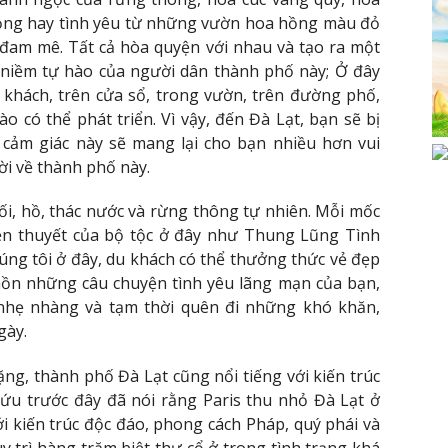
hồng hay tình yêu từ những vườn hoa hồng màu đỏ
 đam mê. Tất cả hòa quyện với nhau và tạo ra một
 niềm tự hào của người dân thành phố này; Ở đây
khách, trên cửa sổ, trong vườn, trên đường phố,
ào có thể phát triển. Vì vậy, đến Đà Lạt, bạn sẽ bị
 cảm giác này sẽ mang lại cho bạn nhiều hơn vui
i về thành phố này.
ối, hồ, thác nước và rừng thông tự nhiên. Mỗi mốc
ền thuyết của bộ tộc ở đây như Thung Lũng Tình
ng tôi ở đây, du khách có thể thưởng thức vẻ đẹp
 hồn những câu chuyện tình yêu lãng mạn của bạn,
hẹ nhàng và tạm thời quên đi những khó khăn,
gày.
ng, thành phố Đà Lạt cũng nổi tiếng với kiến ​​trúc
cứu trước đây đã nói rằng Paris thu nhỏ Đà Lạt ở
i kiến ​​trúc độc đáo, phong cách Pháp, quý phái và