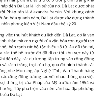
 trì hàng trăm biệt thự cổ ở trong tình trạng khá
Pháp đến Đà Lạt là lịch sử của nó. Đà Lạt được phát
ời Pháp tên là Alexandre Yersin. Với khung cảnh
iết ôn hòa quanh năm, Đà Lạt được xây dựng thành
nhìn phong kiến ​​Việt Nam đầu thế kỷ 20.
 việc thu hút khách du lịch đến Đà Lạt, đó là văn
tinh thần mà con người của văn hóa con người tạo
phố, bên cạnh các bộ tộc thiểu số từ lâu đã tồn tại,
a các thế hệ trước đó đã di cư tới khu vực này từ
Khi đến đây, các dư lượng tập trung vào cộng đồng
 và cách trồng trọt của họ, qua đó hình thành các
 làng nhẹ Morning, ấp Nghệ Tĩnh, Van Thanh hàng
 các cộng đồng tương tác với nhau thông qua việc
, sự thống trị của Pháp của Mỹ trước năm 1954 và
phương Tây pha trộn vào nền văn hóa địa phương.
t của Đà Lạt