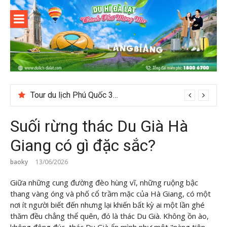
Skip
to
content
Du lịch Đà
Lạt
Suối Giàng – Khám phá “miền chè” nổi tiếng Tây Bắc
Suối rừng thác Du Già Hà
Giang có gì đặc sắc?
baoky
13/06/2026
Giữa những cung đường đèo hùng vĩ, những ruộng bậc
thang vàng óng và phố cổ trầm mặc của Hà Giang, có một
nơi ít người biết đến nhưng lại khiến bất kỳ ai một lần ghé
thăm đều chẳng thể quên, đó là thác Du Già. Không ồn ào,