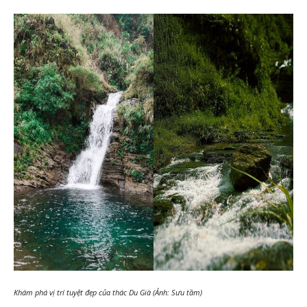
Khám phá vị trí tuyệt đẹp của thác Du Già (Ảnh: Sưu tầm)