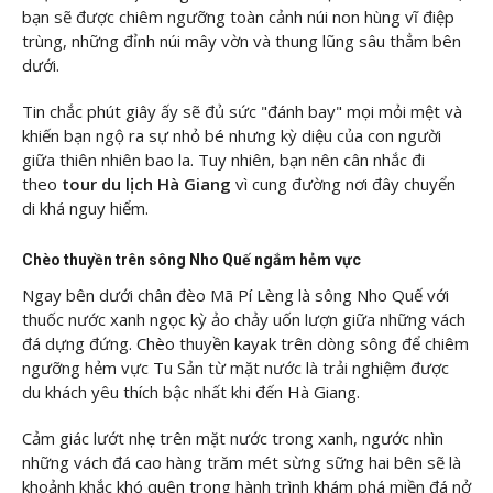
bạn sẽ được chiêm ngưỡng toàn cảnh núi non hùng vĩ điệp
trùng, những đỉnh núi mây vờn và thung lũng sâu thẳm bên
dưới.
Tin chắc phút giây ấy sẽ đủ sức "đánh bay" mọi mỏi mệt và
khiến bạn ngộ ra sự nhỏ bé nhưng kỳ diệu của con người
giữa thiên nhiên bao la. Tuy nhiên, bạn nên cân nhắc đi
theo
tour du lịch Hà Giang
vì cung đường nơi đây chuyển
di khá nguy hiểm.
Chèo thuyền trên sông Nho Quế ngắm hẻm vực
Ngay bên dưới chân đèo Mã Pí Lèng là sông Nho Quế với
thuốc nước xanh ngọc kỳ ảo chảy uốn lượn giữa những vách
đá dựng đứng. Chèo thuyền kayak trên dòng sông để chiêm
ngưỡng hẻm vực Tu Sản từ mặt nước là trải nghiệm được
du khách yêu thích bậc nhất khi đến Hà Giang.
Cảm giác lướt nhẹ trên mặt nước trong xanh, ngước nhìn
những vách đá cao hàng trăm mét sừng sững hai bên sẽ là
khoảnh khắc khó quên trong hành trình khám phá miền đá nở