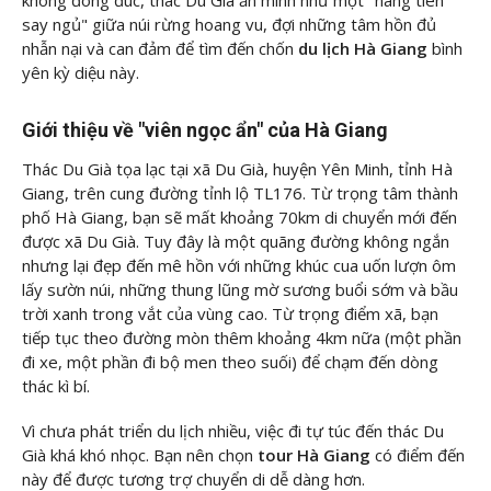
không đông đúc, thác Du Già ẩn mình như một "nàng tiên
say ngủ" giữa núi rừng hoang vu, đợi những tâm hồn đủ
nhẫn nại và can đảm để tìm đến chốn
du lịch Hà Giang
bình
yên kỳ diệu này.
Giới thiệu về "viên ngọc ẩn" của Hà Giang
Thác Du Già tọa lạc tại xã Du Già, huyện Yên Minh, tỉnh Hà
Giang, trên cung đường tỉnh lộ TL176. Từ trọng tâm thành
phố Hà Giang, bạn sẽ mất khoảng 70km di chuyển mới đến
được xã Du Già. Tuy đây là một quãng đường không ngắn
nhưng lại đẹp đến mê hồn với những khúc cua uốn lượn ôm
lấy sườn núi, những thung lũng mờ sương buổi sớm và bầu
trời xanh trong vắt của vùng cao. Từ trọng điểm xã, bạn
tiếp tục theo đường mòn thêm khoảng 4km nữa (một phần
đi xe, một phần đi bộ men theo suối) để chạm đến dòng
thác kì bí.
Vì chưa phát triển du lịch nhiều, việc đi tự túc đến thác Du
Già khá khó nhọc. Bạn nên chọn
tour Hà Giang
có điểm đến
này để được tương trợ chuyển di dễ dàng hơn.