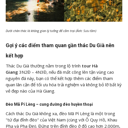
Dưới chân thác là không gian lý tưởng để cắm trại (Ảnh: Sưu tầm)
Gợi ý các điểm tham quan gần thác Du Già nên
kết hợp
Thác Du Già thường nằm trong lộ trình
tour Hà
Giang
3N2Đ – 4N3Đ, nếu đã mất công lên tận vùng cao
nguyên đá này, bạn có thể kết hợp thêm các điểm tham
quan lân cận để tối ưu hóa trải nghiệm và không bỏ lỡ bất kỳ
vẻ đẹp nào của Hà Giang.
Đèo Mã Pí Lèng – cung đường đèo huyền thoại
Cách thác Du Già không xa, đèo Mã Pí Lèng là một trong
"tứ đại đỉnh đèo" của Việt Nam (cùng với Ô Quy Hồ, Khau
Phạ và Pha Đin). Đứng trên đỉnh đèo ở độ cao hơn 2.000m,