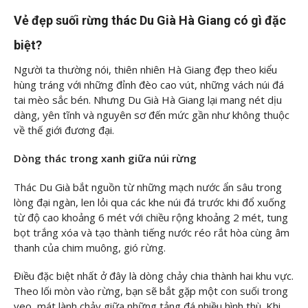
Vẻ đẹp suối rừng thác Du Già Hà Giang có gì đặc
biệt?
Người ta thường nói, thiên nhiên Hà Giang đẹp theo kiểu
hùng tráng với những đỉnh đèo cao vút, những vách núi đá
tai mèo sắc bén. Nhưng Du Già Hà Giang lại mang nét dịu
dàng, yên tĩnh và nguyên sơ đến mức gần như không thuộc
về thế giới đương đại.
Dòng thác trong xanh giữa núi rừng
Thác Du Già bắt nguồn từ những mạch nước ẩn sâu trong
lòng đại ngàn, len lỏi qua các khe núi đá trước khi đổ xuống
từ độ cao khoảng 6 mét với chiều rộng khoảng 2 mét, tung
bọt trắng xóa và tạo thành tiếng nước réo rắt hòa cùng âm
thanh của chim muông, gió rừng.
Điều đặc biệt nhất ở đây là dòng chảy chia thành hai khu vực.
Theo lối mòn vào rừng, bạn sẽ bắt gặp một con suối trong
veo, mát lành chảy giữa những tảng đá nhiều hình thù. Khi