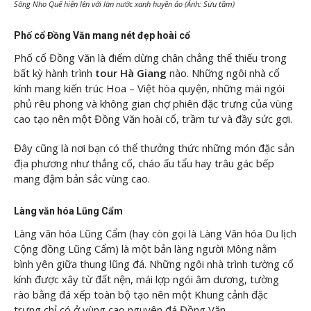
Sông Nho Quế hiện lên với làn nước xanh huyền ảo (Ảnh: Sưu tầm)
Phố cổ Đồng Văn mang nét đẹp hoài cổ
Phố cổ Đồng Văn là điểm dừng chân chẳng thể thiếu trong
bất kỳ hành trình
tour Hà Giang
nào. Những ngôi nhà cổ
kính mang kiến trúc Hoa – Việt hòa quyện, những mái ngói
phủ rêu phong và không gian chợ phiên đặc trưng của vùng
cao tạo nên một Đồng Văn hoài cổ, trầm tư và đầy sức gợi.
Đây cũng là nơi bạn có thể thưởng thức những món đặc sản
địa phương như thắng cố, cháo ấu tẩu hay trâu gác bếp
mang đậm bản sắc vùng cao.
Làng văn hóa Lũng Cẩm
Làng văn hóa Lũng Cẩm (hay còn gọi là Làng Văn hóa Du lịch
Cộng đồng Lũng Cẩm) là một bản làng người Mông nằm
bình yên giữa thung lũng đá. Những ngôi nhà trình tường cổ
kính được xây từ đất nện, mái lợp ngói âm dương, tường
rào bằng đá xếp toàn bộ tạo nên một Khung cảnh đặc
trưng chỉ có ở vùng cao nguyên đá Đồng Văn.