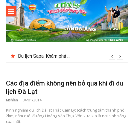
Skip
to
content
Du lịch Đà
Lạt
Du lịch Sapa: Khám phá bản Ý Linh Hồ độc đáo giữa Tây Bắc
Các địa điểm không nên bỏ qua khi đi du
lịch Đà Lạt
Mshien
04/01/2014
Kinh nghiệm du lịch Đà lạt Thác Cam Ly: (cách trung tâm thành phố
2km, nằm cuối đường Hoàng Văn Thụ): Vốn xưa kia là nơi sinh sống
cùa một…