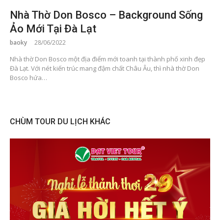
Nhà Thờ Don Bosco – Background Sống
Ảo Mới Tại Đà Lạt
baoky
28/06/2022
Nhà thờ Don Bosco một địa điểm mới toanh tại thành phố xinh đẹp
Đà Lạt. Với nét kiến trúc mang đậm chất Châu Âu, thì nhà thờ Don
Bosco hứa…
CHÙM TOUR DU LỊCH KHÁC