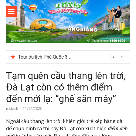
Skip
to
content
Du lịch Đà
Lạt
Tour du lịch Phú Quốc 3N3D: Hành trình khám phá đảo Ngọc
Tạm quên cầu thang lên trời,
Đà Lạt còn có thêm điểm
đến mới lạ: “ghế săn mây”
msbich
11/12/2020
Ngoài cầu thang lên trời khiến giới trẻ xếp hàng dài
để chụp hình ra thì nay Đà Lạt còn xuất hiện
điểm đến
mới lạ
: “ghé săn mây Đà Lạt” đẹp đến nao lòng.