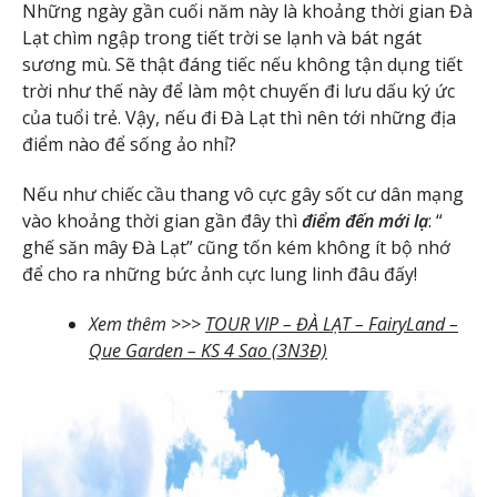
Những ngày gần cuối năm này là khoảng thời gian Đà
Lạt chìm ngập trong tiết trời se lạnh và bát ngát
sương mù. Sẽ thật đáng tiếc nếu không tận dụng tiết
trời như thế này để làm một chuyến đi lưu dấu ký ức
của tuổi trẻ. Vậy, nếu đi Đà Lạt thì nên tới những địa
điểm nào để sống ảo nhỉ?
Nếu như chiếc cầu thang vô cực gây sốt cư dân mạng
vào khoảng thời gian gần đây thì
điểm đến mới lạ
: “
ghế săn mây Đà Lạt” cũng tốn kém không ít bộ nhớ
để cho ra những bức ảnh cực lung linh đâu đấy!
Xem thêm >>>
TOUR VIP – ĐÀ LẠT – FairyLand –
Que Garden – KS 4 Sao (3N3Đ)