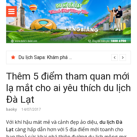
Skip
to
content
Du lịch Đà
Lạt
Du lịch Sapa: Khám phá bản Ý Linh Hồ độc đáo giữa Tây Bắc
Thêm 5 điểm tham quan mới
lạ mắt cho ai yêu thích du lịch
Đà Lạt
baoky
14/07/2017
Với khí hậu mát mẻ và cảnh đẹp ảo diệu,
du lịch Đà
Lạt
càng hấp dẫn hơn với 5 địa điểm mới toanh cho
bạn thoả sức khai phá thiên đường du lịch mộng mơ