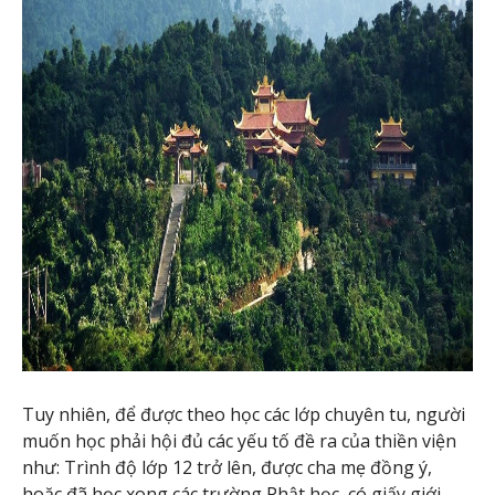
Tuy nhiên, để được theo học các lớp chuyên tu, người
muốn học phải hội đủ các yếu tố đề ra của thiền viện
như: Trình độ lớp 12 trở lên, được cha mẹ đồng ý,
hoặc đã học xong các trường Phật học, có giấy giới