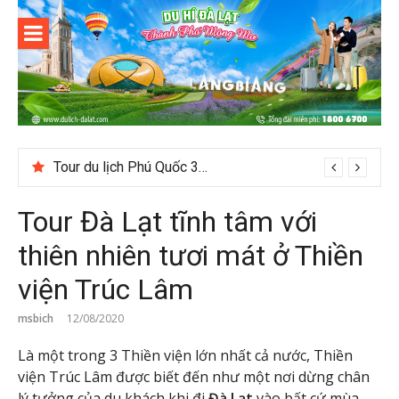
Skip
to
content
Du lịch Đà
Lạt
Tour du lịch Phú Quốc 3N3D: Hành trình khám phá đảo Ngọc
Tour Đà Lạt tĩnh tâm với
thiên nhiên tươi mát ở Thiền
viện Trúc Lâm
msbich
12/08/2020
Là một trong 3 Thiền viện lớn nhất cả nước, Thiền
viện Trúc Lâm được biết đến như một nơi dừng chân
lý tưởng của du khách khi đi
Đà Lạt
vào bất cứ mùa