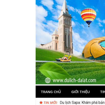
Skip
to
content
Du lịch Đà Lạ
TRANG CHỦ
GIỚI THIỆU
TI
TIN MỚI:
Du lịch Sapa: Khám phá bản