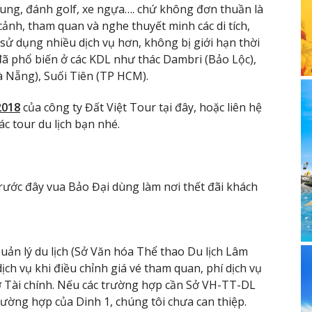
ung, đánh golf, xe ngựa…. chứ không đơn thuần là
ảnh, tham quan và nghe thuyết minh các di tích,
 sử dụng nhiều dịch vụ hơn, không bị giới hạn thời
đã phổ biến ở các KDL như thác Dambri (Bảo Lộc),
à Nẵng), Suối Tiên (TP HCM).
2018
của công ty Đất Việt Tour tại đây, hoặc liên hệ
c tour du lịch bạn nhé.
trước đây vua Bảo Đại dùng làm nơi thết đãi khách
n lý du lịch (Sở Văn hóa Thể thao Du lịch Lâm
ịch vụ khi điều chỉnh giá vé tham quan, phí dịch vụ
Sở Tài chính. Nếu các trường hợp cần Sở VH-TT-DL
rường hợp của Dinh 1, chúng tôi chưa can thiệp.