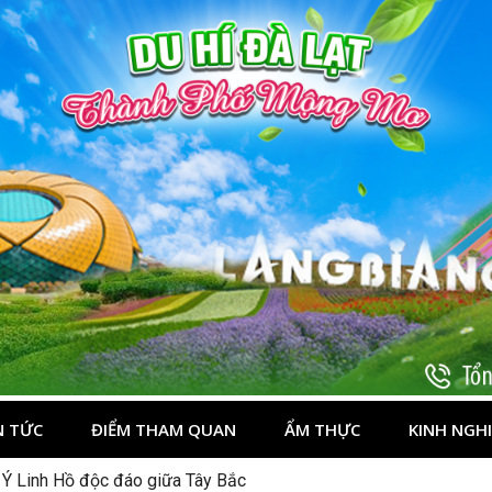
t
N TỨC
ĐIỂM THAM QUAN
ẨM THỰC
KINH NGH
 Ý Linh Hồ độc đáo giữa Tây Bắc