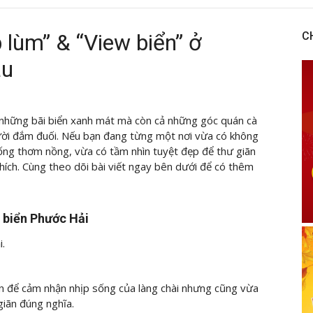
 lùm” & “View biển” ở
C
àu
 những bãi biển xanh mát mà còn cả những góc quán cà
gười đắm đuối. Nếu bạn đang từng một nơi vừa có không
ống thơm nồng, vừa có tầm nhìn tuyệt đẹp để thư giãn
hích. Cùng theo dõi bài viết
ngay bên dưới để có thêm
w biển Phước Hải
i.
n để cảm nhận nhịp sống của làng chài nhưng cũng vừa
giãn đúng nghĩa.