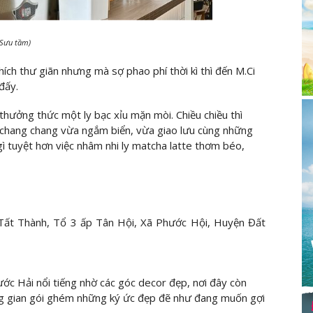
 Sưu tầm)
ích thư giãn nhưng mà sợ phao phí thời kì thì đến M.Ci
đấy.
thưởng thức một ly bạc xỉu mặn mòi. Chiều chiều thì
t chang chang vừa ngắm biển, vừa giao lưu cùng những
 gì tuyệt hơn việc nhâm nhi ly matcha latte thơm béo,
ất Thành, Tổ 3 ấp Tân Hội, Xã Phước Hội, Huyện Đất
ớc Hải nổi tiếng nhờ các góc decor đẹp, nơi đây còn
ng gian gói ghém những ký ức đẹp đẽ như đang muốn gợi