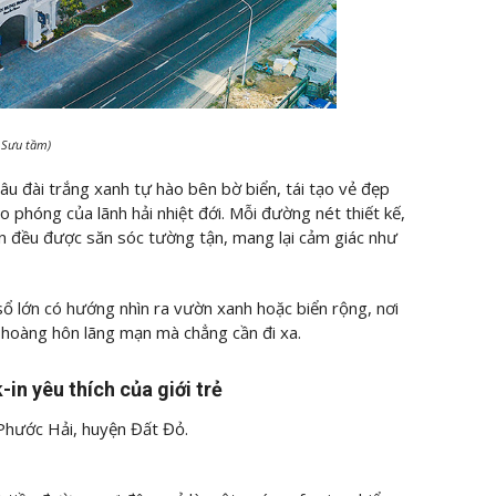
: Sưu tầm)
lâu đài trắng xanh tự hào bên bờ biển, tái tạo vẻ đẹp
o phóng của lãnh hải nhiệt đới. Mỗi đường nét thiết kế,
lớn đều được săn sóc tường tận, mang lại cảm giác như
 sổ lớn có hướng nhìn ra vườn xanh hoặc biển rộng, nơi
 hoàng hôn lãng mạn mà chẳng cần đi xa.
in yêu thích của giới trẻ
 Phước Hải, huyện Đất Đỏ.