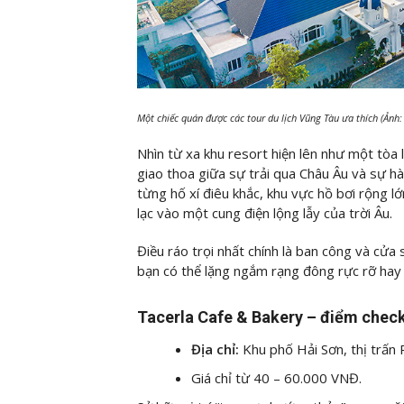
Một chiếc quán được các tour du lịch Vũng Tàu ưa thích (Ảnh
Nhìn từ xa khu resort hiện lên như một tòa 
giao thoa giữa sự trải qua Châu Âu và sự hà
từng hố xí điêu khắc, khu vực hồ bơi rộng 
lạc vào một cung điện lộng lẫy của trời Âu.
Điều ráo trọi nhất chính là ban công và cửa
bạn có thể lặng ngắm rạng đông rực rỡ hay
Tacerla Cafe & Bakery – điểm check-
Địa chỉ:
Khu phố Hải Sơn, thị trấn
Giá chỉ từ 40 – 60.000 VNĐ.