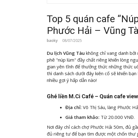
Top 5 quán cafe “Núp
Phước Hải – Vũng T
baoky
08/07/2025
Du lịch Vũng Tàu
không chỉ vang danh bởi
phê "núp lùm" đầy chất riêng khiến lòng n
gian yên tĩnh để thưởng thức những thức u
thì danh sách dưới đây kiên cố sẽ khiến bạn 
nhiều gợi ý hấp dẫn nào!
Ghé liền M.Ci Café – Quán cafe vie
Địa chỉ:
Võ Thị Sáu, làng Phước Hả
Giá tham khảo:
Từ 20.000 VNĐ.
Nơi đây chỉ cách chợ Phước Hải 50m, đủ gầ
đủ riêng tư để bạn tìm được một chốn thư 