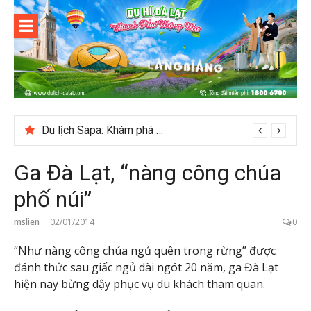
Skip
to
content
Du lịch Đà
Lạt
Du lịch Sapa: Khám phá bản Ý Linh Hồ độc đáo giữa Tây Bắc
Ga Đà Lạt, “nàng công chúa
phố núi”
mslien
02/01/2014
0
“Như nàng công chúa ngủ quên trong rừng” được
đánh thức sau giấc ngủ dài ngót 20 năm, ga Đà Lạt
hiện nay bừng dậy phục vụ du khách tham quan.