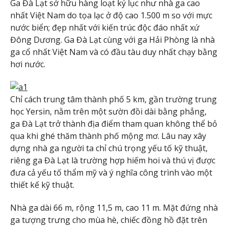
Ga Đà Lạt sở hữu hàng loạt kỷ lục như nhà ga cao
nhất Việt Nam do tọa lạc ở độ cao 1.500 m so với mực
nước biển; đẹp nhất với kiến trúc độc đáo nhất xứ
Đông Dương. Ga Đà Lạt cùng với ga Hải Phòng là nhà
ga cổ nhất Việt Nam và có đầu tàu duy nhất chạy bằng
hơi nước.
Chỉ cách trung tâm thành phố 5 km, gần trường trung
học Yersin, nằm trên một sườn đồi dài bằng phẳng,
ga Đà Lạt trở thành địa điểm tham quan không thể bỏ
qua khi ghé thăm thành phố mộng mơ. Lâu nay xây
dựng nhà ga người ta chỉ chú trọng yếu tố kỹ thuật,
riêng ga Đà Lạt là trường hợp hiếm hoi và thú vị được
đưa cả yếu tố thẩm mỹ và ý nghĩa công trình vào một
thiết kế kỹ thuật.
Nhà ga dài 66 m, rộng 11,5 m, cao 11 m. Mặt đứng nhà
ga tượng trưng cho mùa hè, chiếc đồng hồ đặt trên