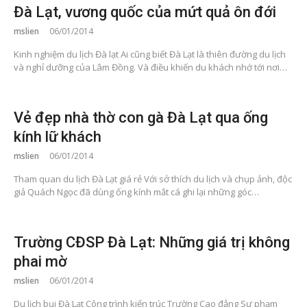
Đà Lạt, vương quốc của mứt quả ôn đới
mslien
06/01/2014
Kinh nghiệm du lịch Đà lạt Ai cũng biết Đà Lạt là thiên đường du lịch
và nghỉ dưỡng của Lâm Đồng. Và điều khiến du khách nhớ tới nơi…
Vẻ đẹp nhà thờ con gà Đà Lạt qua ống
kính lữ khách
mslien
06/01/2014
Tham quan du lịch Đà Lạt giá rẻ Với sở thích du lịch và chụp ảnh, độc
giả Quách Ngọc đã dùng ống kính mắt cá ghi lại những góc…
Trường CĐSP Đà Lạt: Những giá trị không
phai mờ
mslien
06/01/2014
Du lịch bụi Đà Lạt Công trình kiến trúc Trường Cao đẳng Sư phạm