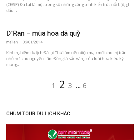
(CĐSP) Đà Lạt là một trong số những công trình kiến trúc nổi bật, ghi
dấu…
D’Ran – mùa hoa dã quỳ
mslien
06/01/2014
Kinh nghiệm du lịch Đà lạt Thứ làm nên diện mạo mới cho thị trấn
nhỏ nơi cao nguyên Lâm Đồng là sắc vàng của loài hoa kiêu kỳ
mang…
Posts
Page
Page
Page
Page
2
1
3
…
6
pagination
CHÙM TOUR DU LỊCH KHÁC