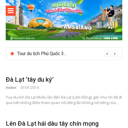
Skip
to
content
Du lịch Đà
Lạt
Tour du lịch Phú Quốc 3N3D: Hành trình khám phá đảo Ngọc
Đà Lạt ‘tây du ký’
mslien
07/01/2014
Tua du lich Đà Lạt Nhiều lần đến Đà Lạt (Lâm Đồng), gần như tôi đã đi
qua hết những điểm tham quan nổi tiếng lẫn không nổi tiếng của…
Lên Đà Lạt hái dâu tây chín mọng