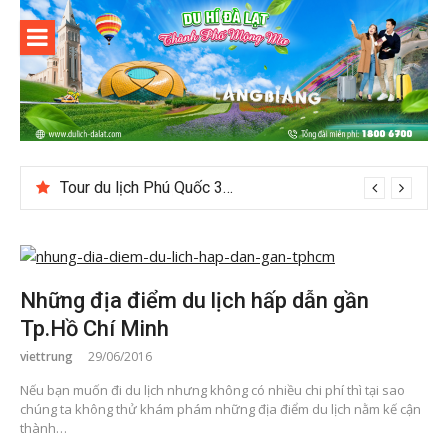
Skip
to
content
Du lịch Đà
Lạt
Tour du lịch Phú Quốc 3N3D: Hành trình khám phá đảo Ngọc
Những địa điểm du lịch hấp dẫn gần
Tp.Hồ Chí Minh
viettrung
29/06/2016
Nếu bạn muốn đi du lịch nhưng không có nhiều chi phí thì tại sao
chúng ta không thử khám phám những địa điểm du lịch nằm kế cận
thành…