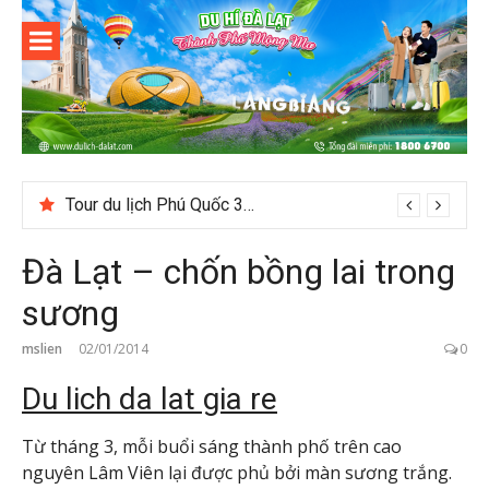
Skip
to
content
Du lịch Đà
Lạt
Tour du lịch Phú Quốc 3N3D: Hành trình khám phá đảo Ngọc
Đà Lạt – chốn bồng lai trong
sương
mslien
02/01/2014
0
Du lich da lat gia re
Từ tháng 3, mỗi buổi sáng thành phố trên cao
nguyên Lâm Viên lại được phủ bởi màn sương trắng.