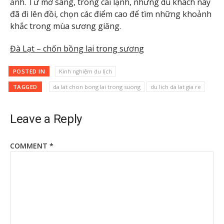
ảnh. Từ mờ sáng, trong cái lạnh, nhưng du khách này
đã đi lên đồi, chọn các điểm cao để tìm những khoảnh
khắc trong mùa sương giăng.
Đà Lạt – chốn bồng lai trong sương
POSTED IN
Kinh nghiệm du lịch
TAGGED
da lat chon bong lai trong suong
du lich da lat gia re
Leave a Reply
COMMENT
*