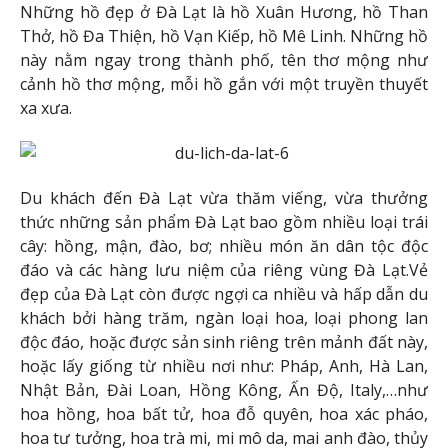
Những hồ đẹp ở Đà Lạt là hồ Xuân Hương, hồ Than
Thở, hồ Đa Thiện, hồ Vạn Kiếp, hồ Mê Linh. Những hồ
này nằm ngay trong thành phố, tên thơ mộng như
cảnh hồ thơ mộng, mỗi hồ gắn với một truyền thuyết
xa xưa.
Du khách đến Đà Lạt vừa thăm viếng, vừa thưởng
thức những sản phẩm Đà Lạt bao gồm nhiều loại trái
cây: hồng, mận, đào, bơ; nhiều món ăn dân tộc độc
đáo và các hàng lưu niệm của riêng vùng Đà Lạt.Vẻ
đẹp của Đà Lạt còn được ngợi ca nhiều và hấp dẫn du
khách bởi hàng trăm, ngàn loại hoa, loại phong lan
độc đáo, hoặc được sản sinh riêng trên mảnh đất này,
hoặc lấy giống từ nhiều nơi như: Pháp, Anh, Hà Lan,
Nhật Bản, Đài Loan, Hồng Kông, Ấn Độ, Italy,…như
hoa hồng, hoa bất tử, hoa đỗ quyên, hoa xác pháo,
hoa tư tưởng, hoa trà mi, mi mô da, mai anh đào, thủy