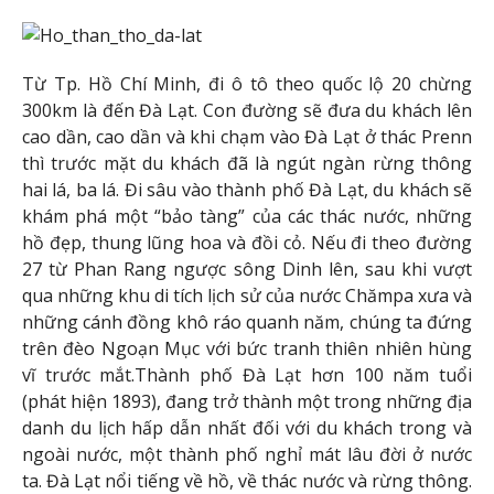
Từ Tp. Hồ Chí Minh, đi ô tô theo quốc lộ 20 chừng
300km là đến Đà Lạt. Con đường sẽ đưa du khách lên
cao dần, cao dần và khi chạm vào Đà Lạt ở thác Prenn
thì trước mặt du khách đã là ngút ngàn rừng thông
hai lá, ba lá. Đi sâu vào thành phố Đà Lạt, du khách sẽ
khám phá một “bảo tàng” của các thác nước, những
hồ đẹp, thung lũng hoa và đồi cỏ. Nếu đi theo đường
27 từ Phan Rang ngược sông Dinh lên, sau khi vượt
qua những khu di tích lịch sử của nước Chămpa xưa và
những cánh đồng khô ráo quanh năm, chúng ta đứng
trên đèo Ngoạn Mục với bức tranh thiên nhiên hùng
vĩ trước mắt.Thành phố Đà Lạt hơn 100 năm tuổi
(phát hiện 1893), đang trở thành một trong những địa
danh du lịch hấp dẫn nhất đối với du khách trong và
ngoài nước, một thành phố nghỉ mát lâu đời ở nước
ta. Đà Lạt nổi tiếng về hồ, về thác nước và rừng thông.