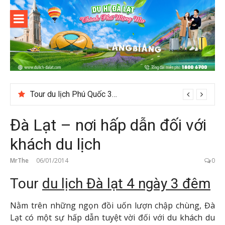
Skip
to
content
Du lịch Đà
Lạt
Tour du lịch Phú Quốc 3N3D: Hành trình khám phá đảo Ngọc
Đà Lạt – nơi hấp dẫn đối với
khách du lịch
MrThe
06/01/2014
0
Tour
du lịch Đà lạt 4 ngày 3 đêm
Nằm trên những ngọn đồi uốn lượn chập chùng, Đà
Lạt có một sự hấp dẫn tuyệt vời đối với du khách du