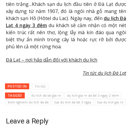
tiên trắng…Khách sạn du lịch đầu tiên ở Đà Lạt được
xây dựng từ năm 1907, đó là ngôi nhà gỗ mang tên
khách sạn Hồ (Hôtel du Lac). Ngày nay, đến
du lịch Đà
Lạt 4 ngày 3 đêm
du khách sẽ cảm nhận có một nét
kiến trúc rất nên thơ, lộng lẫy mà kín đáo qua ngôi
biệt thự ẩn mình trong cây lá hoặc rực rỡ bởi được
phủ lên cả một rừng hoa.
Đà Lạt – nơi hấp dẫn đối với khách du lịch
Tin tức du lịch Đà Lạt
POSTED IN
Tin tức
TAGGED
du lich da lat gia re
du lich gia re da lat 3 ngay 2 dem
kinh nghiem du lich da lat
tua du lich da lat 3 ngay
tua du lich gia re
Leave a Reply