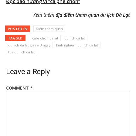
Độc đáo hương vị ”cà phê chồn”
Xem thêm
địa điểm tham quan du lịch Đà Lạt
POSTED IN
Điểm tham quan
TAGGED
cafe chon da lat
du lich da lat
du lich da lat gia re 3 ngay
kinh nghiem du lich da lat
tua du lich da lat
Leave a Reply
COMMENT
*