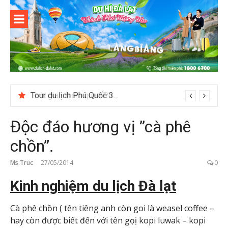
Skip
to
content
Du lịch Đà
Lạt
Tour du lịch Phú Quốc 3N3D: Hành trình khám phá đảo Ngọc
Độc đáo hương vị ”cà phê
chồn”.
Ms.Truc
27/05/2014
0
Kinh nghiệm du lịch Đà lạt
Cà phê chồn ( tên tiêng anh còn goi là weasel coffee –
hay còn được biết đến với tên gọị kopi luwak – kopi