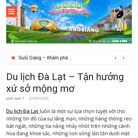
Skip
to
content
Du lịch Đà
Lạt
Suối Giàng – Khám phá “miền chè” nổi tiếng Tây Bắc
Checklist quán cà phê đẹp dịp 2/9 ở Đà Lạt nên ghé
Du lịch Đà Lạt – Tận hưởng
xứ sở mộng mơ
sinh vien 1
07/07/2016
Du lịch Đà Lạt
luôn là một sự lựa chọn tuyệt vời cho
những tín đồ của sự lãng mạn, những hàng thông reo
bát ngát, những tia nắng nhảy nhót trên những cánh
hoa đang khoe sắc, những con sóng lăn tăn dưới mặt