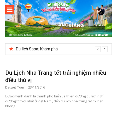
Skip
to
content
Du lịch Đà
Lạt
Du lịch Sapa: Khám phá bản Ý Linh Hồ độc đáo giữa Tây Bắc
Du Lịch Nha Trang tết trải nghiệm nhiều
điều thú vị
Datviet Tour
23/11/2016
Được mệnh danh là thành phố biển và thiên đường du lịch nghỉ
dưỡng tót vời nhất ở Việt Nam , đến du lich nha trang tet thì bạn
không…