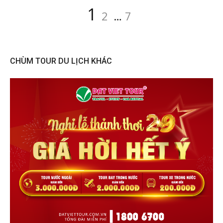
Posts
Page
Page
Page
1
2
…
7
pagination
CHÙM TOUR DU LỊCH KHÁC