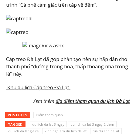
trình “Cà phê cảm giác trên cáp về đêm”.
Cáp treo Đà Lạt đã góp phần tạo nên sự hấp dẫn cho
thành phố “đường trong hoa, thấp thoáng nhà trong
lá” này.
Khu du lịch Cáp treo Đà Lạt
Xem thêm
địa điểm tham quan du lịch Đà Lạt
POSTED IN
Điểm tham quan
TAGGED
du lich da lat 3 ngay
du lich da lat 3 ngay 2 dem
du lich da lat gia re
kinh nghiem du lich da lat
tua du lich da lat