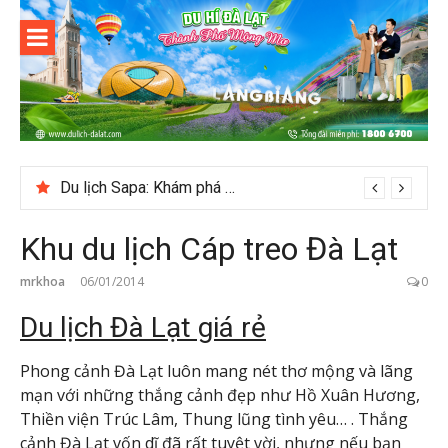
Skip
to
content
Du lịch Đà
Lạt
Du lịch Sapa: Khám phá bản Ý Linh Hồ độc đáo giữa Tây Bắc
Khu du lịch Cáp treo Đà Lạt
mrkhoa
06/01/2014
0
Du lịch Đà Lạt giá rẻ
Phong cảnh Đà Lạt luôn mang nét thơ mộng và lãng
mạn với những thắng cảnh đẹp như Hồ Xuân Hương,
Thiền viện Trúc Lâm, Thung lũng tình yêu… . Thắng
cảnh Đà Lạt vốn dĩ đã rất tuyệt vời, nhưng nếu bạn