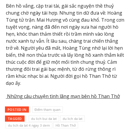
Bên hồ vắng, cặp trai tài, gái sắc nguyện thề thuỷ
chung chờ ngày tái hợp. Nhưng tin dữ đưa về: Hoàng
Tùng tử trận. Mai Hương vô cùng đau khổ. Trong cơn
tuyệt vọng, nàng đã đến nơi ngày xưa hai người hò
hẹn, khóc than thảm thiết rồi trầm mình vào lòng
nước xanh tự vẫn. Ít lâu sau, chàng trai chiến thắng
trở về. Người yêu đã mất, Hoàng Tùng nhớ lại lời hẹn
biển, thề non thủa trước và lấy lòng hồ xanh thẳm kết
thúc cuộc đời để giữ một mối tình chung thuỷ. Cảm
thương đôi trai gái bạc mệnh, từ đó rừng thông rì
rầm khúc nhạc bi ai. Người đời gọi hồ Than Thở từ
dạo ấy.
Những câu chuyện tình lãng mạn bên hồ Than Thở
POSTED IN
Điểm tham quan
TAGGED
du lich bui da lat
du lich da lat
du lich da lat 4 ngay 3 dem
Hồ Than Thở