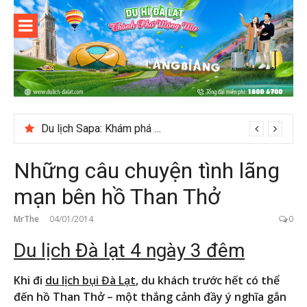
Skip
to
content
Du lịch Đà
Lạt
Du lịch Sapa: Khám phá bản Ý Linh Hồ độc đáo giữa Tây Bắc
Những câu chuyện tình lãng
mạn bên hồ Than Thở
MrThe
04/01/2014
0
Du lịch Đà lạt 4 ngày 3 đêm
Khi đi
du lịch bụi Đà Lạt
, du khách trước hết có thể
đến hồ Than Thở – một thắng cảnh đầy ý nghĩa gắn