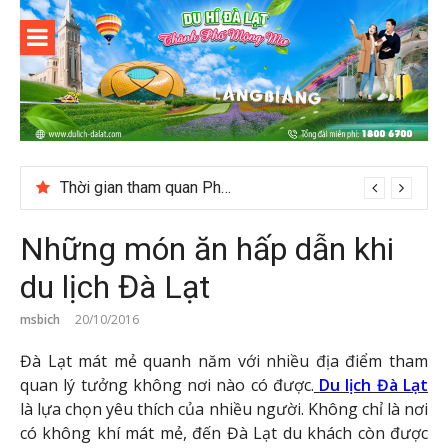
Skip
to
content
Du lịch Đà
Lạt
Thời gian tham quan Phong Nha Kẻ Bàng
Những món ăn hấp dẫn khi
du lịch Đà Lạt
msbich
20/10/2016
Đà Lạt mát mẻ quanh năm với nhiều địa điểm tham
quan lý tưởng không nơi nào có được.
Du lịch Đà Lạt
là lựa chọn yêu thích của nhiều người. Không chỉ là nơi
có không khí mát mẻ, đến Đà Lạt du khách còn được